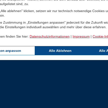
ufgelistet sind, zu.
Alle ablehnen" klicken, setzen wir nur technisch notwendige Cookies 
ein.
e Zustimmung in „Einstellungen anpassen" jederzeit für die Zukunft wi
ie Einstellungen individuell auswählen und mehr über diese erfahren.
nen finden Sie hier:
Datenschutzinformationen
|
Impressum
|
Cookie-In
gen anpassen
Alle Ablehnen
Alle 