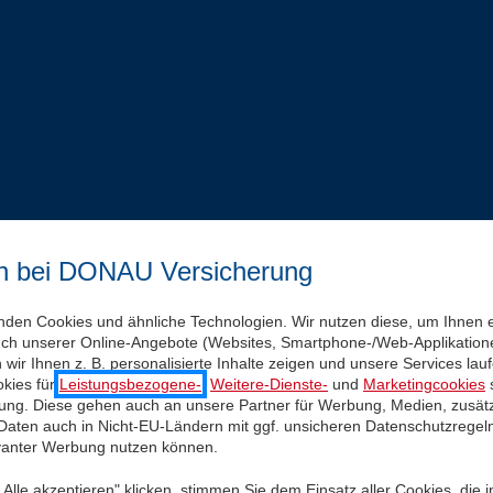
n bei DONAU Versicherung
nden Cookies und ähnliche Technologien. Wir nutzen diese, um Ihnen 
uch unserer Online-Angebote (Websites, Smartphone-/Web-Applikatione
wir Ihnen z. B. personalisierte Inhalte zeigen und unsere Services la
kies für
Leistungsbezogene-
,
Weitere-Dienste-
und
Marketingcookies
s
igung. Diese gehen auch an unsere Partner für Werbung, Medien, zusätz
 Daten auch in Nicht-EU-Ländern mit ggf. unsicheren Datenschutzregel
evanter Werbung nutzen können.
Alle akzeptieren" klicken, stimmen Sie dem Einsatz aller Cookies, die 