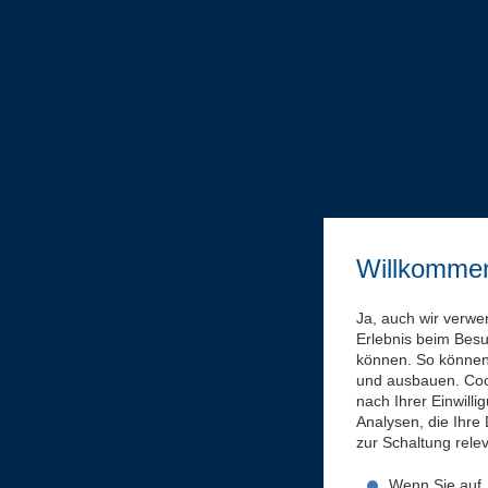
Willkomme
Ja, auch wir verwe
Erlebnis beim Bes
können. So können 
und ausbauen. Coo
nach Ihrer Einwill
Analysen, die Ihre
zur Schaltung rel
Wenn Sie auf „