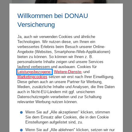
Willkommen bei DONAU
Versicherung
Ja, auch wir verwenden Cookies und ähnliche
Technologien. Wir nutzen diese, um Ihnen ein
verbessertes Erlebnis beim Besuch unserer Online-
Angebote (Websites, Smartphone-/Web-Applikationen)
bieten zu können. So können wir Ihnen z. B.
personalisierte Inhalte zeigen und unsere Services
laufend verbessern und ausbauen. Cookies für
Leistungsbezogene-
,
Weitere-Dienste-
und
Marketingcookies
setzen wir erst nach Ihrer Einwilligung.
DONAU startet ins Vorsorgejahr
Diese gehen auch an unsere Partner für Werbung,
Medien, zusätzliche Inhalte und Analysen, die Ihre Daten
2022
auch in Nicht-EU-Ländern mit ggf. unsicheren
Datenschutzregeln verarbeiten und zur Schaltung
relevanter Werbung nutzen können.
Montag, 31.01.2022
Wenn Sie auf „Alle akzeptieren" klicken, stimmen
Die DONAU Versicherung möchte zur Vorsorge
Sie dem Einsatz aller Cookies, die in den Cookie
Einstellungen aufgelistet sind, zu.
ermutigen und erleichtert den Einstieg mit zwei
Wenn Sie auf „Alle ablehnen" klicken, setzen wir nur
attraktiven Angeboten. Bonus Pension: