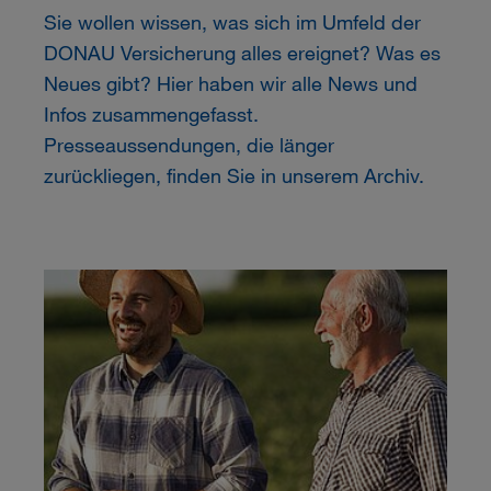
Sie wollen wissen, was sich im Umfeld der
DONAU
Versicherung alles ereignet? Was es
Neues gibt? Hier haben wir alle News und
Infos zusammengefasst.
Presseaussendungen, die länger
zurückliegen, finden Sie in unserem Archiv.