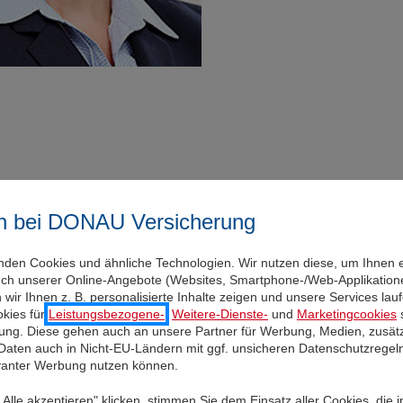
n bei DONAU Versicherung
nden Cookies und ähnliche Technologien. Wir nutzen diese, um Ihnen 
uch unserer Online-Angebote (Websites, Smartphone-/Web-Applikatione
wir Ihnen z. B. personalisierte Inhalte zeigen und unsere Services la
 Ernst-
kies für
Leistungsbezogene-
,
Weitere-Dienste-
und
Marketingcookies
s
igung. Diese gehen auch an unsere Partner für Werbung, Medien, zusätz
aus übernimmt
 Daten auch in Nicht-EU-Ländern mit ggf. unsicheren Datenschutzregel
evanter Werbung nutzen können.
g des
Alle akzeptieren" klicken, stimmen Sie dem Einsatz aller Cookies, die 