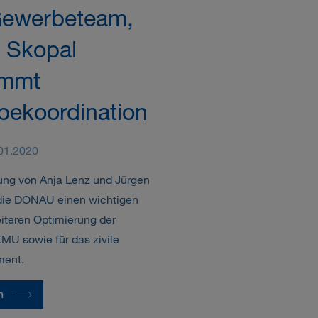
 Gewerbeteam,
 Skopal
immt
ekoordination
.01.2020
ung von Anja Lenz und Jürgen
 die DONAU einen wichtigen
iteren Optimierung der
KMU sowie für das zivile
ent.
n