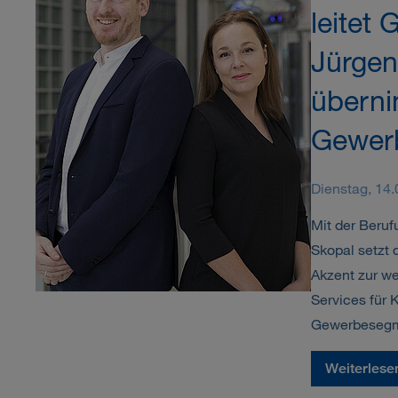
leitet
Jürgen
übern
Gewerb
Dienstag, 14
Mit der Beruf
Skopal setzt
Akzent zur we
Services für 
Gewerbesegm
Weiterlese