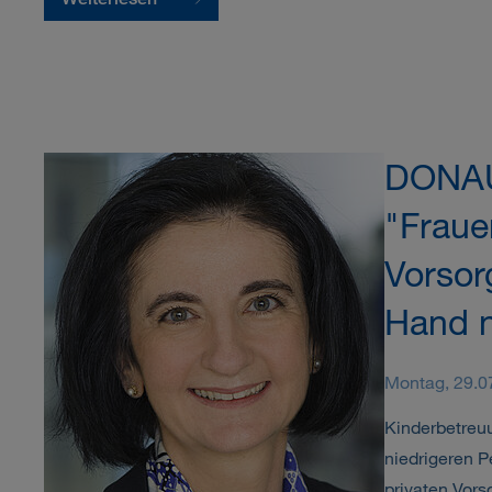
DONAU
"Fraue
Vorsorg
Hand 
Montag, 29.0
Kinderbetreuu
niedrigeren P
privaten Vors