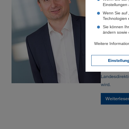
Einstellungen a
Stammv
Wenn Sie auf „
Technologien 
Mittwoch, 18
Sie können Ihr
ändern sowie d
Der Vorstand
Weitere Informatio
Hannes Ernst
Stammvertrieb
folgt er auf 
Einstellun
zukünftig auf
Landesdirekt
wird.
Weiterlese