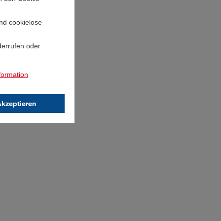
und cookielose
derrufen oder
formation
Akzeptieren