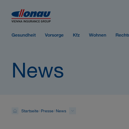
Sprungmarken
Springe direkt zu:
Gesundheit
Vorsorge
Kfz
Wohnen
Recht
News
Startseite
Presse
News