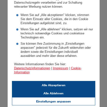
regional verankerte Versicherung wichtiger
Datenschutzregeln verarbeiten und zur Schaltung
relevanter Werbung nutzen können.
Wirtschaftsfaktor in den Regionen. Neue
Vertriebstalente sind in der kundenorientiertesten
Wenn Sie auf „Alle akzeptieren" klicken, stimmen
Sie dem Einsatz aller Cookies, die in den Cookie
Versicherung Österreich herzlich willkommen.
Einstellungen aufgelistet sind, zu.
Wenn Sie auf „Alle ablehnen" klicken, setzen wir nur
Weiterlesen
technisch notwendige Cookies und cookielose
Technologien ein.
Sie können Ihre Zustimmung in „Einstellungen
anpassen" jederzeit für die Zukunft widerrufen oder
ändern sowie die Einstellungen individuell
auswählen und mehr über diese erfahren.
Weitere Informationen finden Sie hier:
Datenschutzinformationen
|
Impressum
|
Cookie-
Information
Alle Akzeptieren
Alle Ablehnen
Einstellungen anpassen