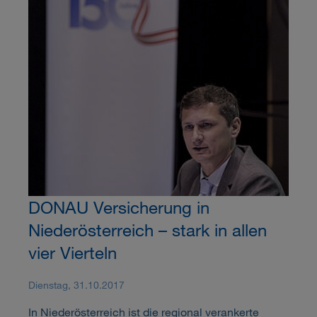
DONAU Versicherung in
Niederösterreich – stark in allen
vier Vierteln
Dienstag, 31.10.2017
In Niederösterreich ist die regional verankerte