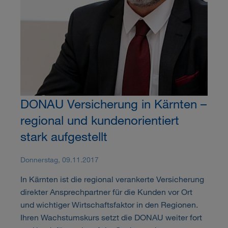
DONAU Versicherung in Kärnten –
regional und kundenorientiert
stark aufgestellt
Donnerstag, 09.11.2017
In Kärnten ist die regional verankerte Versicherung
direkter Ansprechpartner für die Kunden vor Ort
und wichtiger Wirtschaftsfaktor in den Regionen.
Ihren Wachstumskurs setzt die DONAU weiter fort