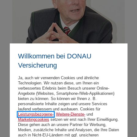
Willkommen bei DONAU
Versicherung
DONAU Versicherung in der
Ja, auch wir verwenden Cookies und ähnliche
Technologien. Wir nutzen diese, um Ihnen ein
Steiermark – kundenorientiert im
verbessertes Erlebnis beim Besuch unserer Online-
Angebote (Websites, Smartphone-/Web-Applikationen)
grünen Herzen Österreichs
bieten zu können. So können wir Ihnen z. B.
personalisierte Inhalte zeigen und unsere Services
laufend verbessern und ausbauen. Cookies für
Mittwoch, 08.11.2017
Leistungsbezogene-
,
Weitere-Dienste-
und
Marketingcookies
setzen wir erst nach Ihrer Einwilligung.
Die DONAU Versicherung feiert ihr 150-jähriges
Diese gehen auch an unsere Partner für Werbung,
Medien, zusätzliche Inhalte und Analysen, die Ihre Daten
Gründungsjubiläum. Auch in der Steiermark ist die
auch in Nicht-EU-Ländern mit ggf. unsicheren