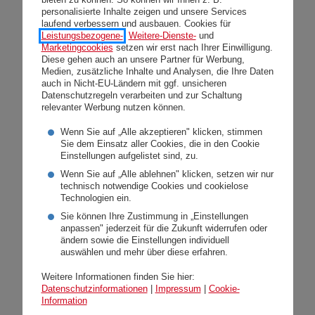
Nicole Madreiter zur
personalisierte Inhalte zeigen und unsere Services
laufend verbessern und ausbauen. Cookies für
Landesdirektor-Stellvertreterin
Leistungsbezogene-
,
Weitere-Dienste-
und
Marketingcookies
setzen wir erst nach Ihrer Einwilligung.
berufen
Diese gehen auch an unsere Partner für Werbung,
Medien, zusätzliche Inhalte und Analysen, die Ihre Daten
auch in Nicht-EU-Ländern mit ggf. unsicheren
Mittwoch, 19.06.2024
Datenschutzregeln verarbeiten und zur Schaltung
relevanter Werbung nutzen können.
Mit 1. Juli 2024 wird Nicole Madreiter zur
Landesdirektor-Stellvertreterin der DONAU
Wenn Sie auf „Alle akzeptieren" klicken, stimmen
Sie dem Einsatz aller Cookies, die in den Cookie
Versicherung in Tirol berufen. Nicole Madreiter
Einstellungen aufgelistet sind, zu.
verstärkt damit die operative Führung der
Wenn Sie auf „Alle ablehnen" klicken, setzen wir nur
Landesdirektion, der weiterhin Jürgen Gmeiner als
technisch notwendige Cookies und cookielose
Technologien ein.
Landesdirektor in Tirol und Vorarlberg vorsteht.
Sie können Ihre Zustimmung in „Einstellungen
anpassen" jederzeit für die Zukunft widerrufen oder
Weiterlesen
ändern sowie die Einstellungen individuell
auswählen und mehr über diese erfahren.
Weitere Informationen finden Sie hier:
Datenschutzinformationen
|
Impressum
|
Cookie-
Information