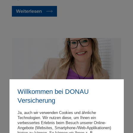
Weiterlesen
Willkommen bei DONAU
Versicherung
Ja, auch wir verwenden Cookies und ähnliche
Technologien. Wir nutzen diese, um Ihnen ein
verbessertes Erlebnis beim Besuch unserer Online-
DONAU Versicherung in Tirol:
Angebote (Websites, Smartphone-/Web-Applikationen)
bieten zu können. So können wir Ihnen z. B.