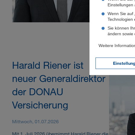
Einstellungen a
Wenn Sie auf „
Technologien 
Sie können Ihr
ändern sowie d
Weitere Informatio
Harald Riener ist
Einstellun
neuer Generaldirektor
der DONAU
Versicherung
Mittwoch, 01.07.2026
Mit 1. Juli 2026 übernimmt Harald Riener die