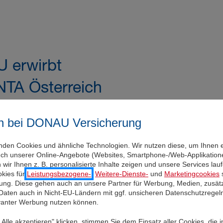
 erwirbt
TA Österreich
7.2026
n bei DONAU Versicherung
Marktposition und des
nden Cookies und ähnliche Technologien. Wir nutzen diese, um Ihnen 
zwerkes
uch unserer Online-Angebote (Websites, Smartphone-/Web-Applikatione
wir Ihnen z. B. personalisierte Inhalte zeigen und unsere Services la
n
kies für
Leistungsbezogene-
,
Weitere-Dienste-
und
Marketingcookies
s
igung. Diese gehen auch an unsere Partner für Werbung, Medien, zusätz
 Daten auch in Nicht-EU-Ländern mit ggf. unsicheren Datenschutzregel
evanter Werbung nutzen können.
Alle akzeptieren" klicken, stimmen Sie dem Einsatz aller Cookies, die 