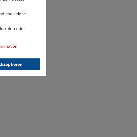
und cookielose
derrufen oder
formation
Akzeptieren