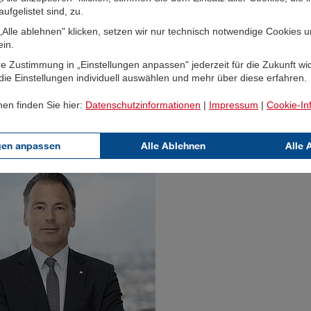
ufgelistet sind, zu.
Alle ablehnen" klicken, setzen wir nur technisch notwendige Cookies 
ein.
e Zustimmung in „Einstellungen anpassen" jederzeit für die Zukunft wi
ie Einstellungen individuell auswählen und mehr über diese erfahren.
nen finden Sie hier:
Datenschutzinformationen
|
Impressum
|
Cookie-In
gen anpassen
Alle Ablehnen
Alle 