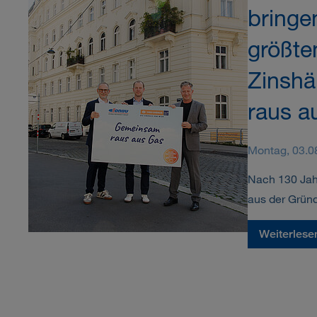
bringe
größte
Zinshä
raus a
Montag, 03.0
Nach 130 Jah
aus der Gründ
Weiterlese