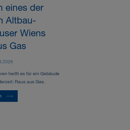
n eines der
n Altbau-
user Wiens
us Gas
8.2026
ren heißt es für ein Gebäude
erzeit: Raus aus Gas.
n