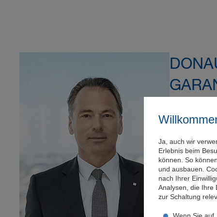
DONAU
GARAN
Montag, 13.0
Willkomme
Stärkung der 
Ja, auch wir verwe
Vertriebsnet
Erlebnis beim Bes
können. So können 
Weiterlese
und ausbauen. Coo
nach Ihrer Einwill
Analysen, die Ihre
zur Schaltung rel
Wenn Sie auf „