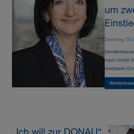
um zw
Einsti
Dienstag, 05
Sonderklasse
nach Unfall S
leistbaren Ei
Weiterlese
„Ich will zur DONAU“