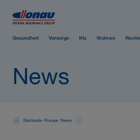
Sprungmarken
Springe direkt zu:
Gesundheit
Vorsorge
Kfz
Wohnen
Recht
News
Startseite
Presse
News