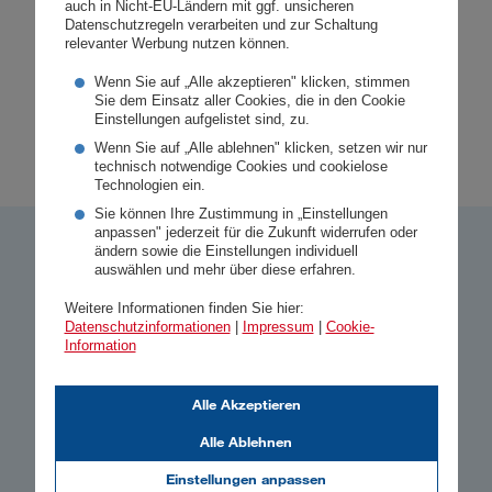
auch in Nicht-EU-Ländern mit ggf. unsicheren
hat, welche Fähigkeiten gefordert sind und
Datenschutzregeln verarbeiten und zur Schaltung
relevanter Werbung nutzen können.
warum die Arbeit in der
Versicherungsbranche durchaus Spaß macht
Wenn Sie auf „Alle akzeptieren" klicken, stimmen
Sie dem Einsatz aller Cookies, die in den Cookie
– darum geht es im vierten Teil des Podcasts.
Einstellungen aufgelistet sind, zu.
Wenn Sie auf „Alle ablehnen" klicken, setzen wir nur
technisch notwendige Cookies und cookielose
Technologien ein.
Sie können Ihre Zustimmung in „Einstellungen
anpassen" jederzeit für die Zukunft widerrufen oder
ändern sowie die Einstellungen individuell
Folgender Inhalt wird aufgrund Ihrer Cookie-
auswählen und mehr über diese erfahren.
Einstellungen nicht angezeigt:
Weitere Informationen finden Sie hier:
Vimeo
Datenschutzinformationen
|
Impressum
|
Cookie-
Information
Um den vollen Funktionsumfang unserer
Alle Akzeptieren
Website nutzen zu können, akzeptieren Sie
Alle Ablehnen
bitte die funktionalen Cookies. Weitere
Informationen finden Sie auf unserer Website.
Einstellungen anpassen