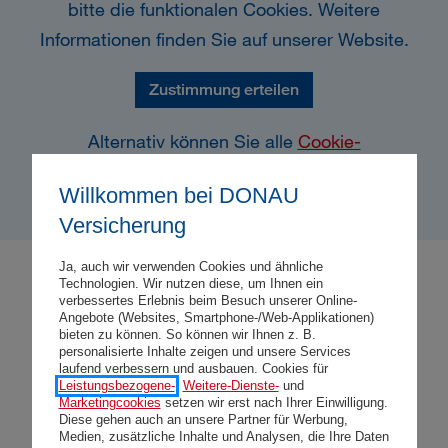
bitte die funktionalen Cookies. Weitere
Informationen finden Sie auf unserer Website.
Zustimmung erteilen
Alternativ können Sie alle
Cookie-
Einstellungen
bearbeiten
Willkommen bei DONAU
Versicherung
Ja, auch wir verwenden Cookies und ähnliche
Technologien. Wir nutzen diese, um Ihnen ein
verbessertes Erlebnis beim Besuch unserer Online-
Angebote (Websites, Smartphone-/Web-Applikationen)
Folge 4
bieten zu können. So können wir Ihnen z. B.
personalisierte Inhalte zeigen und unsere Services
laufend verbessern und ausbauen. Cookies für
Versicherungsunternehmen verändern sich –
Leistungsbezogene-
,
Weitere-Dienste-
und
Marketingcookies
setzen wir erst nach Ihrer Einwilligung.
und mit ihnen auch ihre Mitarbeiter:innen.
Diese gehen auch an unsere Partner für Werbung,
Wie sich das Berufsbild konkret verändert
Medien, zusätzliche Inhalte und Analysen, die Ihre Daten