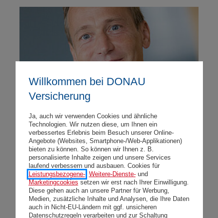
Willkommen bei DONAU
Versicherung
Ja, auch wir verwenden Cookies und ähnliche
Technologien. Wir nutzen diese, um Ihnen ein
verbessertes Erlebnis beim Besuch unserer Online-
Angebote (Websites, Smartphone-/Web-Applikationen)
bieten zu können. So können wir Ihnen z. B.
Top-Performance DONAU Smart
personalisierte Inhalte zeigen und unsere Services
laufend verbessern und ausbauen. Cookies für
Garant
Leistungsbezogene-
,
Weitere-Dienste-
und
Marketingcookies
setzen wir erst nach Ihrer Einwilligung.
Diese gehen auch an unsere Partner für Werbung,
Dienstag, 11.02.2020
Medien, zusätzliche Inhalte und Analysen, die Ihre Daten
auch in Nicht-EU-Ländern mit ggf. unsicheren
Kurt Grabler, Leiter Lebensversicherung: "Hohe
Datenschutzregeln verarbeiten und zur Schaltung