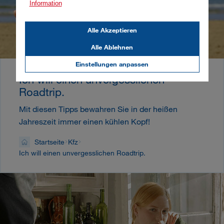
Information
Alle Akzeptieren
Alle Ablehnen
Einstellungen anpassen
Ich will einen unvergesslichen
Roadtrip.
Mit diesen Tipps bewahren Sie in der heißen
Jahreszeit immer einen kühlen Kopf!
Startseite
Kfz
Ich will einen unvergesslichen Roadtrip.