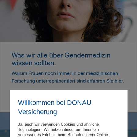
Was wir alle über Gendermedizin
wissen sollten.
Warum Frauen noch immer in der medizinischen
Forschung unterrepräsentiert sind erfahren Sie hier.
Startseite
Gesundheit
Was wir alle über Gendermedizin wissen sollten.
Willkommen bei DONAU
Versicherung
Ja, auch wir verwenden Cookies und ähnliche
Technologien. Wir nutzen diese, um Ihnen ein
verbessertes Erlebnis beim Besuch unserer Online-