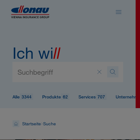
Sprungmarken
Springe direkt zu:
Ich wi
ll
3344
62
707
Alle
Produkte
Services
Unternehm
Startseite
Suche