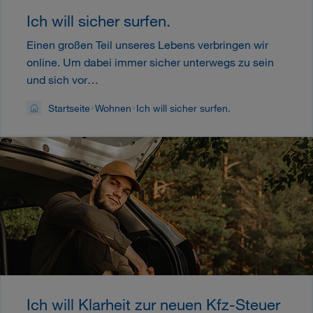
Ich will sicher surfen.
Einen großen Teil unseres Lebens verbringen wir
online. Um dabei immer sicher unterwegs zu sein
und sich vor…
Startseite
Wohnen
Ich will sicher surfen.
Ich will Klarheit zur neuen Kfz-Steuer