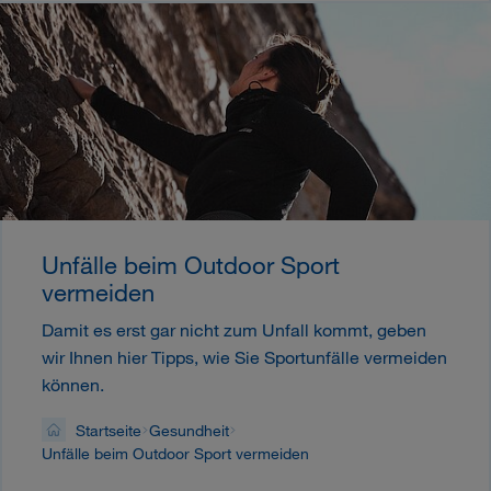
Unfälle beim Outdoor Sport
vermeiden
Damit es erst gar nicht zum Unfall kommt, geben
wir Ihnen hier Tipps, wie Sie Sportunfälle vermeiden
können.
Startseite
Gesundheit
Unfälle beim Outdoor Sport vermeiden