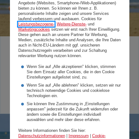
Angebote (Websites, Smartphone-/Web-Applikationen)
bieten zu können. So können wir Ihnen z. B.
personalisierte Inhalte zeigen und unsere Services
laufend verbessern und ausbauen. Cookies für
Leistungsbezogene-
,
Weitere-Dienste-
und
Marketingcookies
setzen wir erst nach Ihrer Einwilligung.
Diese gehen auch an unsere Partner für Werbung,
Medien, zusätzliche Inhalte und Analysen, die Ihre Daten
auch in Nicht-EU-Ländern mit ggf. unsicheren
Ich will gesund durch den Sommer.
Datenschutzregeln verarbeiten und zur Schaltung
Die besten Hitze Tipps.
relevanter Werbung nutzen können.
Wenn Sie auf „Alle akzeptieren" klicken, stimmen
Mit diesen Tipps bewahren Sie in der heißen
Sie dem Einsatz aller Cookies, die in den Cookie
Jahreszeit immer einen kühlen Kopf!
Einstellungen aufgelistet sind, zu.
Wenn Sie auf „Alle ablehnen" klicken, setzen wir nur
Startseite
Gesundheit
technisch notwendige Cookies und cookielose
Ich will gesund durch den Sommer. Die besten Hitze
Technologien ein.
Tipps.
Sie können Ihre Zustimmung in „Einstellungen
anpassen" jederzeit für die Zukunft widerrufen oder
ändern sowie die Einstellungen individuell
auswählen und mehr über diese erfahren.
Weitere Informationen finden Sie hier:
Datenschutzinformationen
|
Impressum
|
Cookie-