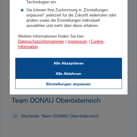
Technologien ein.
Sie können Ihre Zustimmung in „Einstellungen
anpassen" jederzeit für die Zukunft widerrufen oder
Team DONAU Kärnten
ändern sowie die Einstellungen individuell
auswählen und mehr über diese erfahren.
Startseite
Team DONAU Kärnten
Weitere Informationen finden Sie hier:
Datenschutzinformationen
|
Impressum
|
Cookie-
Information
Team DONAU Niederösterreich
Alle Akzeptieren
Alle Ablehnen
Startseite
Team DONAU Niederösterreich
Einstellungen anpassen
Team DONAU Oberösterreich
Startseite
Team DONAU Oberösterreich