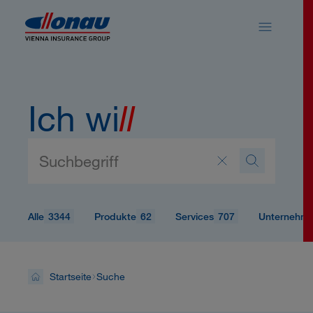
Sprungmarken
Springe direkt zu:
Ich wi
ll
3344
62
707
Alle
Produkte
Services
Unternehm
Startseite
Suche