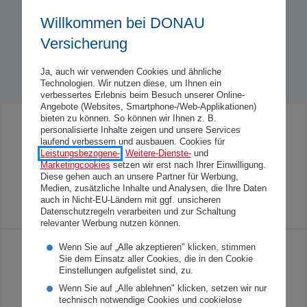
Willkommen bei DONAU
Versicherung
Ja, auch wir verwenden Cookies und ähnliche
Technologien. Wir nutzen diese, um Ihnen ein
verbessertes Erlebnis beim Besuch unserer Online-
Angebote (Websites, Smartphone-/Web-Applikationen)
bieten zu können. So können wir Ihnen z. B.
Medienkontakt
personalisierte Inhalte zeigen und unsere Services
laufend verbessern und ausbauen. Cookies für
Leistungsbezogene-
,
Weitere-Dienste-
und
Hier finden Sie unseren Medienkontakt sowie die
Marketingcookies
setzen wir erst nach Ihrer Einwilligung.
Anmeldung zu unserem Presseverteiler.
Diese gehen auch an unsere Partner für Werbung,
Medien, zusätzliche Inhalte und Analysen, die Ihre Daten
auch in Nicht-EU-Ländern mit ggf. unsicheren
Startseite
Presse
Medienkontakt
Datenschutzregeln verarbeiten und zur Schaltung
relevanter Werbung nutzen können.
Wenn Sie auf „Alle akzeptieren" klicken, stimmen
Team DONAU Burgenland
Sie dem Einsatz aller Cookies, die in den Cookie
Einstellungen aufgelistet sind, zu.
Wenn Sie auf „Alle ablehnen" klicken, setzen wir nur
Startseite
Team DONAU Burgenland
technisch notwendige Cookies und cookielose