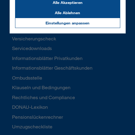
Alle Akzeptieren
Versicherungsfall melden
Alle Ablehnen
Meine DONAU
Einstellungen anpassen
Daten ändern
Versicherungscheck
Servicedownloads
Informationsblätter Privatkunden
Informationsblätter Geschäftskunden
Ombudsstelle
Klauseln und Bedingungen
Rechtliches und Compliance
DONAU-Lexikon
Pensionslückenrechner
Umzugscheckliste