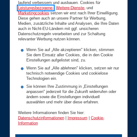
laufend verbessern und ausbauen. Cookies für
Leistungsbezogene-
,
Weitere-Dienste-
und
Marketingcookies
setzen wir erst nach Ihrer Einwilligung.
Privatkunden
Diese gehen auch an unsere Partner für Werbung,
Medien, zusätzliche Inhalte und Analysen, die Ihre Daten
auch in Nicht-EU-Ländern mit ggf. unsicheren
Gesundheit
Datenschutzregeln verarbeiten und zur Schaltung
relevanter Werbung nutzen können.
Vorsorge
Kfz
Wenn Sie auf „Alle akzeptieren" klicken, stimmen
Sie dem Einsatz aller Cookies, die in den Cookie
Wohnen
Einstellungen aufgelistet sind, zu.
Wenn Sie auf „Alle ablehnen" klicken, setzen wir nur
Rechtsschutz
technisch notwendige Cookies und cookielose
Technologien ein.
Karriere
Sie können Ihre Zustimmung in „Einstellungen
Geschäftskunden
anpassen" jederzeit für die Zukunft widerrufen oder
ändern sowie die Einstellungen individuell
auswählen und mehr über diese erfahren.
Betriebsversicherungen
Vorsorge
Weitere Informationen finden Sie hier:
Datenschutzinformationen
|
Impressum
|
Cookie-
Branchenlösungen
Information
Service