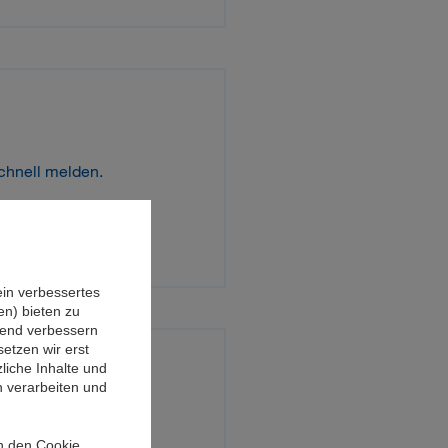
chnell melden.
ein verbessertes
n) bieten zu
ufend verbessern
etzen wir erst
liche Inhalte und
n verarbeiten und
 melden.
in den Cookie