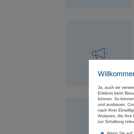
Willkomme
Ja, auch wir verwe
Erlebnis beim Bes
können. So können 
und ausbauen. Coo
nach Ihrer Einwill
Analysen, die Ihre
zur Schaltung rel
Wenn Sie auf „