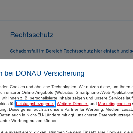
Rechtsschutz
Schadensfall im Bereich Rechtsschutz hier einfach und s
Startseite
Service
Versicherungsfall melden
Rechtsschutz
n bei DONAU Versicherung
nden Cookies und ähnliche Technologien. Wir nutzen diese, um Ihnen 
uch unserer Online-Angebote (Websites, Smartphone-/Web-Applikatione
wir Ihnen z. B. personalisierte Inhalte zeigen und unsere Services la
kies für
Leistungsbezogene-
,
Weitere-Dienste-
und
Marketingcookies
s
igung. Diese gehen auch an unsere Partner für Werbung, Medien, zusätz
Reiseschutz
 Daten auch in Nicht-EU-Ländern mit ggf. unsicheren Datenschutzregel
evanter Werbung nutzen können.
Schadensfall bei Auslandsreisen hier einfach und schnell
Alle akzeptieren" klicken, stimmen Sie dem Einsatz aller Cookies, die 