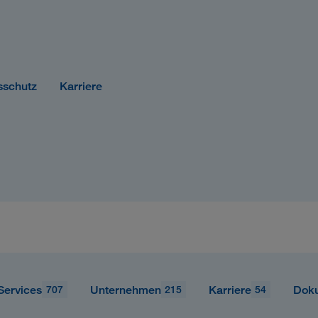
sschutz
Karriere
Services
Unternehmen
Karriere
Dok
707
215
54