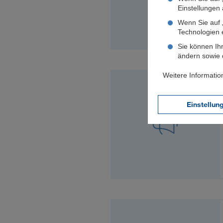
Einstellungen a
Wenn Sie auf „
Technologien 
Sie können Ihr
ändern sowie d
Weitere Informatio
Einstellun