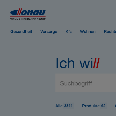
Sprungmarken
Springe direkt zu:
Gesundheit
Vorsorge
Kfz
Wohnen
Recht
Ich wi
ll
Alle
Produkte
3344
62