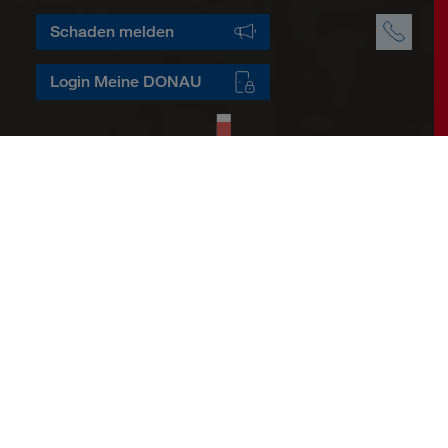
Schaden melden
Login Meine DONAU
Unwetter
Schnelle Hilfe, wenn es drauf
ankommt!
Sie sind von den Folgen eines Unwetters
betroffen? Melden Sie Ihre Schäden bei der