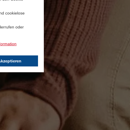
und cookielose
derrufen oder
formation
Akzeptieren