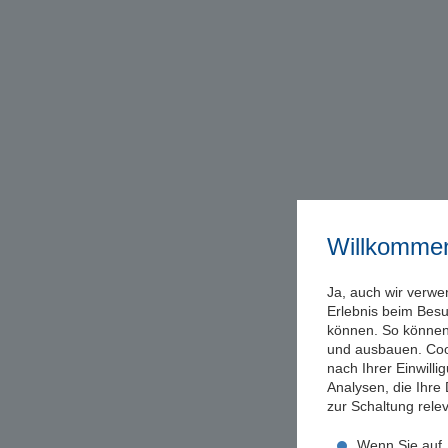
Willkomme
Ja, auch wir verwe
Erlebnis beim Bes
können. So können 
und ausbauen. Coo
nach Ihrer Einwill
Analysen, die Ihre
zur Schaltung rel
Wenn Sie auf „