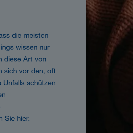
ass die meisten
rdings wissen nur
n diese Art von
 sich vor den, oft
s Unfalls schützen
en
e
n Sie hier.