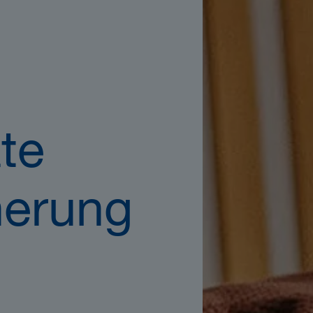
ate
herung