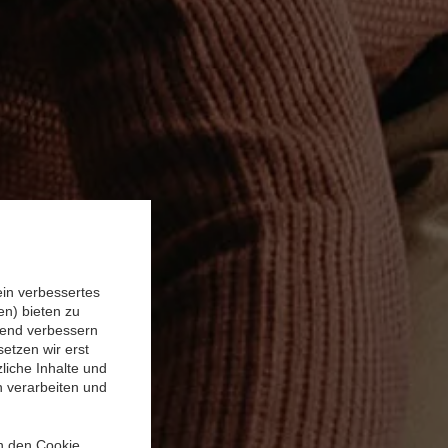
ein verbessertes
n) bieten zu
ufend verbessern
etzen wir erst
liche Inhalte und
n verarbeiten und
in den Cookie