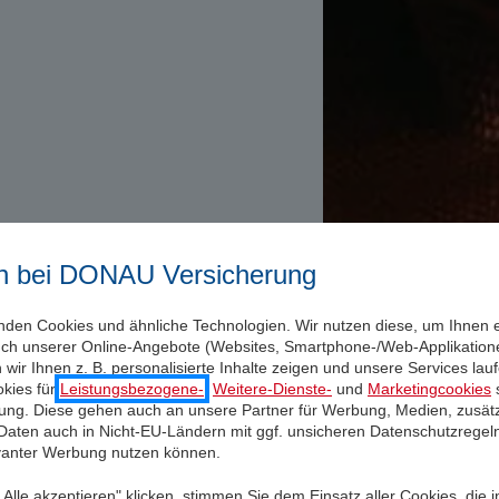
n bei DONAU Versicherung
nden Cookies und ähnliche Technologien. Wir nutzen diese, um Ihnen 
uch unserer Online-Angebote (Websites, Smartphone-/Web-Applikatione
wir Ihnen z. B. personalisierte Inhalte zeigen und unsere Services la
kies für
Leistungsbezogene-
,
Weitere-Dienste-
und
Marketingcookies
s
igung. Diese gehen auch an unsere Partner für Werbung, Medien, zusätz
 Daten auch in Nicht-EU-Ländern mit ggf. unsicheren Datenschutzregel
evanter Werbung nutzen können.
Alle akzeptieren" klicken, stimmen Sie dem Einsatz aller Cookies, die 