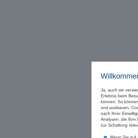
Willkomme
Ja, auch wir verwe
Erlebnis beim Bes
können. So können 
und ausbauen. Coo
nach Ihrer Einwill
Analysen, die Ihre
zur Schaltung rel
Wenn Sie auf „