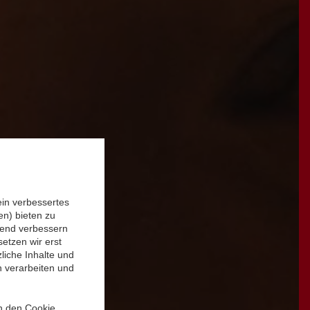
ein verbessertes
n) bieten zu
ufend verbessern
etzen wir erst
liche Inhalte und
n verarbeiten und
in den Cookie