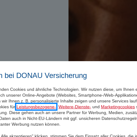
n bei DONAU Versicherung
nden Cookies und ähnliche Technologien. Wir nutzen diese, um Ihnen 
uch unserer Online-Angebote (Websites, Smartphone-/Web-Applikatione
wir Ihnen z. B. personalisierte Inhalte zeigen und unsere Services la
kies für
Leistungsbezogene-
,
Weitere-Dienste-
und
Marketingcookies
s
igung. Diese gehen auch an unsere Partner für Werbung, Medien, zusätz
 Daten auch in Nicht-EU-Ländern mit ggf. unsicheren Datenschutzregel
evanter Werbung nutzen können.
Alle akzeptieren" klicken, stimmen Sie dem Einsatz aller Cookies, die 