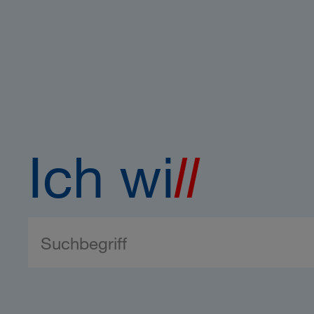
Ich wi
ll