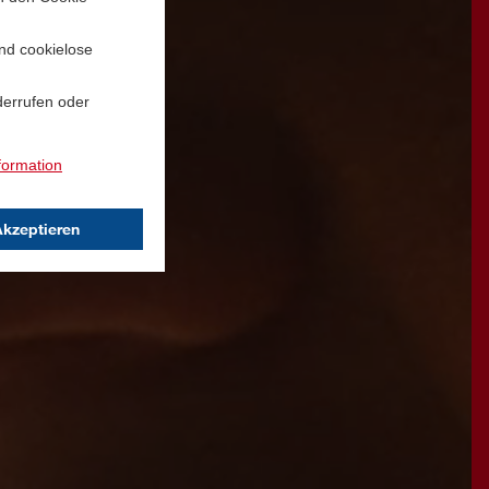
und cookielose
derrufen oder
formation
Akzeptieren