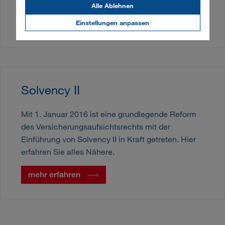
alle weiteren Informationen dazu.
Alle Ablehnen
Einstellungen anpassen
mehr erfahren
Solvency II
Mit 1. Januar 2016 ist eine grundlegende Reform
des Versicherungsaufsichtsrechts mit der
Einführung von Solvency II in Kraft getreten. Hier
erfahren Sie alles Nähere.
mehr erfahren