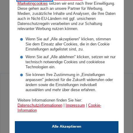
(5) Innerhalb der Rücktrittsfrist darf mit der
Marketingcookies
setzen wir erst nach Ihrer Einwilligung.
Diese gehen auch an unsere Partner für Werbung,
Erfüllung des Vertrags erst nach
Medien, zusätzliche Inhalte und Analysen, die Ihre Daten
auch in Nicht-EU-Ländern mit ggf. unsicheren
ausdrücklicher Zustimmung des
Datenschutzregeln verarbeiten und zur Schaltung
Verbrauchers begonnen werden.
relevanter Werbung nutzen können.
Wenn Sie auf „Alle akzeptieren" klicken, stimmen
Sie dem Einsatz aller Cookies, die in den Cookie
Was Sie auch interessieren
Einstellungen aufgelistet sind, zu.
könnte
Wenn Sie auf „Alle ablehnen" klicken, setzen wir nur
technisch notwendige Cookies und cookielose
Technologien ein.
Sie können Ihre Zustimmung in „Einstellungen
anpassen" jederzeit für die Zukunft widerrufen oder
CRS – Common Reporting
ändern sowie die Einstellungen individuell
auswählen und mehr über diese erfahren.
Standard
Weitere Informationen finden Sie hier:
Datenschutzinformationen
|
Impressum
|
Cookie-
CRS ist ein von der OECD eingeführter Standard
Information
für den automatischen Austausch von
Informationen über Finanzkonten. Hier finden Sie
Alle Akzeptieren