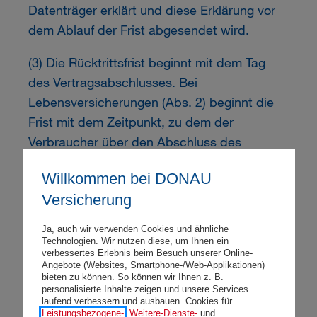
Datenträger erklärt und diese Erklärung vor
dem Ablauf der Frist abgesendet wird.
(3) Die Rücktrittsfrist beginnt mit dem Tag
des Vertragsabschlusses. Bei
Lebensversicherungen (Abs. 2) beginnt die
Frist mit dem Zeitpunkt, zu dem der
Verbraucher über den Abschluss des
Vertrags informiert wird.
Willkommen bei DONAU
(4) Hat aber der Verbraucher die
Versicherung
Vertragsbedingungen und
Ja, auch wir verwenden Cookies und ähnliche
Vertriebsinformationen erst nach
Technologien. Wir nutzen diese, um Ihnen ein
Vertragsabschluss erhalten, so beginnt die
verbessertes Erlebnis beim Besuch unserer Online-
Angebote (Websites, Smartphone-/Web-Applikationen)
Rücktrittsfrist mit dem Erhalt aller dieser
bieten zu können. So können wir Ihnen z. B.
personalisierte Inhalte zeigen und unsere Services
Bedingungen und Informationen.
laufend verbessern und ausbauen. Cookies für
Leistungsbezogene-
,
Weitere-Dienste-
und