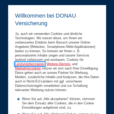
Privatkunden
Willkommen bei DONAU
Versicherung
Gesundheit
Vorsorge
Ja, auch wir verwenden Cookies und ähnliche
Technologien. Wir nutzen diese, um Ihnen ein
Kfz
verbessertes Erlebnis beim Besuch unserer Online-
Angebote (Websites, Smartphone-/Web-Applikationen)
Wohnen
bieten zu können. So können wir Ihnen z. B.
personalisierte Inhalte zeigen und unsere Services
Rechtsschutz
laufend verbessern und ausbauen. Cookies für
Leistungsbezogene-
,
Weitere-Dienste-
und
Karriere
Marketingcookies
setzen wir erst nach Ihrer Einwilligung.
Diese gehen auch an unsere Partner für Werbung,
Geschäftskunden
Medien, zusätzliche Inhalte und Analysen, die Ihre Daten
auch in Nicht-EU-Ländern mit ggf. unsicheren
Datenschutzregeln verarbeiten und zur Schaltung
Betriebsversicherungen
relevanter Werbung nutzen können.
Vorsorge
Wenn Sie auf „Alle akzeptieren" klicken, stimmen
Branchenlösungen
Sie dem Einsatz aller Cookies, die in den Cookie
Einstellungen aufgelistet sind, zu.
Service