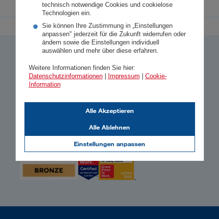
technisch notwendige Cookies und cookielose
Technologien ein.
Sie können Ihre Zustimmung in „Einstellungen
anpassen" jederzeit für die Zukunft widerrufen oder
ändern sowie die Einstellungen individuell
auswählen und mehr über diese erfahren.
So bewerten uns unsere Kund:innen
Weitere Informationen finden Sie hier:
Datenschutzinformationen
|
Impressum
|
Cookie-
4,73
Information
Gesamtzufriedenheit
Alle Akzeptieren
1
16.234 Kundenbewertungen
Alle Ablehnen
Einstellungen anpassen