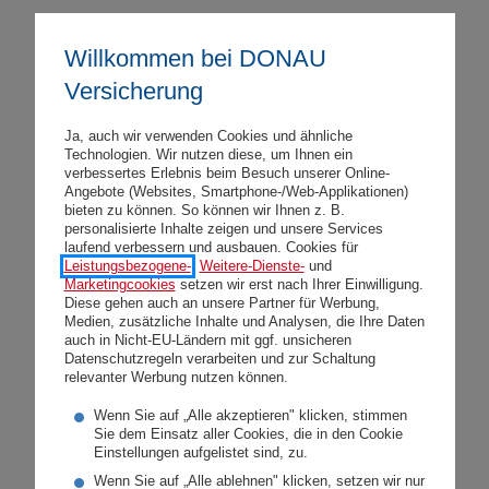
Gewinnbeteiligungsbroschüre zum
31.12.2013
Willkommen bei DONAU
PDF
116 KB
Versicherung
Ja, auch wir verwenden Cookies und ähnliche
Gewinnbeteiligungsbroschüre zum
Technologien. Wir nutzen diese, um Ihnen ein
verbessertes Erlebnis beim Besuch unserer Online-
31.12.2012
Angebote (Websites, Smartphone-/Web-Applikationen)
bieten zu können. So können wir Ihnen z. B.
PDF
78 KB
personalisierte Inhalte zeigen und unsere Services
laufend verbessern und ausbauen. Cookies für
Leistungsbezogene-
,
Weitere-Dienste-
und
Gewinnbeteiligungsbroschüre zum
Marketingcookies
setzen wir erst nach Ihrer Einwilligung.
Diese gehen auch an unsere Partner für Werbung,
31.12.2011
Medien, zusätzliche Inhalte und Analysen, die Ihre Daten
auch in Nicht-EU-Ländern mit ggf. unsicheren
PDF
77 KB
Datenschutzregeln verarbeiten und zur Schaltung
relevanter Werbung nutzen können.
Wenn Sie auf „Alle akzeptieren" klicken, stimmen
Gewinnbeteiligungsbroschüre zum
Sie dem Einsatz aller Cookies, die in den Cookie
31.12.2010
Einstellungen aufgelistet sind, zu.
Wenn Sie auf „Alle ablehnen" klicken, setzen wir nur
PDF
74 KB