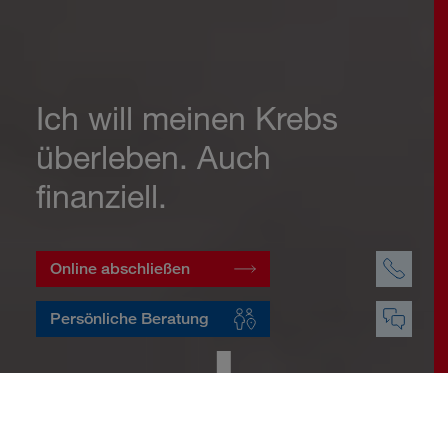
Ich will meinen Krebs
überleben. Auch
finanziell.
Online abschließen
Persönliche Beratung
Startseite
Vorsorge
Risikovorsorge
Krebsversicherung