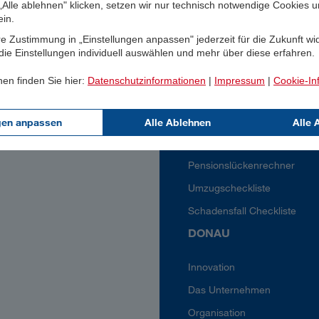
Alle ablehnen" klicken, setzen wir nur technisch notwendige Cookies 
Servicedownloads
ein.
Informationsblätter Privatku
e Zustimmung in „Einstellungen anpassen" jederzeit für die Zukunft wi
Informationsblätter Geschäf
ie Einstellungen individuell auswählen und mehr über diese erfahren.
Ombudsstelle
nen finden Sie hier:
Datenschutzinformationen
|
Impressum
|
Cookie-In
Klauseln und Bedingungen
Rechtliches und Compliance
gen anpassen
Alle Ablehnen
Alle 
DONAU-Lexikon
Pensionslückenrechner
Umzugscheckliste
Schadensfall Checkliste
DONAU
Innovation
Das Unternehmen
Organisation