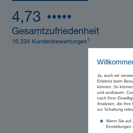
4,73
Gesamtzufriedenheit
1
16.234 Kundenbewertungen
Willkomme
Ja, auch wir verwe
Erlebnis beim Bes
können. So können 
und ausbauen. Coo
nach Ihrer Einwill
Analysen, die Ihre
zur Schaltung rel
Wenn Sie auf „
Einstellungen a