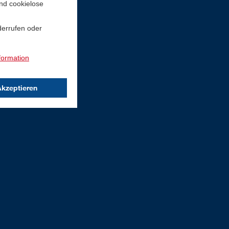
und cookielose
nden
derrufen oder
tskunden
formation
Akzeptieren