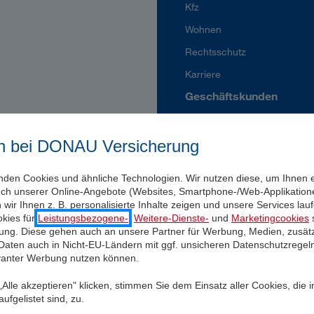
Kfz
Wohnen
Rechtsschutz
Karriere
Geschäftskunden
Betriebsversicherungen
n bei DONAU Versicherung
Vorsorge
Branchenlösungen
nden Cookies und ähnliche Technologien. Wir nutzen diese, um Ihnen 
uch unserer Online-Angebote (Websites, Smartphone-/Web-Applikatione
Service
wir Ihnen z. B. personalisierte Inhalte zeigen und unsere Services la
kies für
Leistungsbezogene-
,
Weitere-Dienste-
und
Marketingcookies
s
Versicherungsfall melden
igung. Diese gehen auch an unsere Partner für Werbung, Medien, zusätz
 Daten auch in Nicht-EU-Ländern mit ggf. unsicheren Datenschutzregel
Meine DONAU
evanter Werbung nutzen können.
Daten ändern
Alle akzeptieren" klicken, stimmen Sie dem Einsatz aller Cookies, die 
Versicherungscheck
ufgelistet sind, zu.