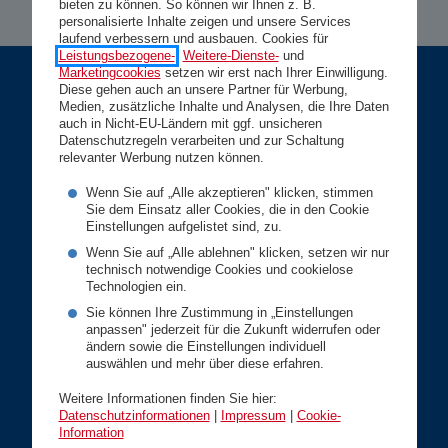
bieten zu können. So können wir Ihnen z. B.
personalisierte Inhalte zeigen und unsere Services
laufend verbessern und ausbauen. Cookies für
Leistungsbezogene-
,
Weitere-Dienste-
und
Marketingcookies
setzen wir erst nach Ihrer Einwilligung.
Diese gehen auch an unsere Partner für Werbung,
Privatkunden
Medien, zusätzliche Inhalte und Analysen, die Ihre Daten
auch in Nicht-EU-Ländern mit ggf. unsicheren
Datenschutzregeln verarbeiten und zur Schaltung
Gesundheit
relevanter Werbung nutzen können.
Vorsorge
Wenn Sie auf „Alle akzeptieren" klicken, stimmen
Sie dem Einsatz aller Cookies, die in den Cookie
Kfz
Einstellungen aufgelistet sind, zu.
Wohnen
Wenn Sie auf „Alle ablehnen" klicken, setzen wir nur
technisch notwendige Cookies und cookielose
Rechtsschutz
Technologien ein.
Sie können Ihre Zustimmung in „Einstellungen
Karriere
anpassen" jederzeit für die Zukunft widerrufen oder
Geschäftskunden
ändern sowie die Einstellungen individuell
auswählen und mehr über diese erfahren.
Betriebsversicherungen
Weitere Informationen finden Sie hier:
Datenschutzinformationen
|
Impressum
|
Cookie-
Vorsorge
Information