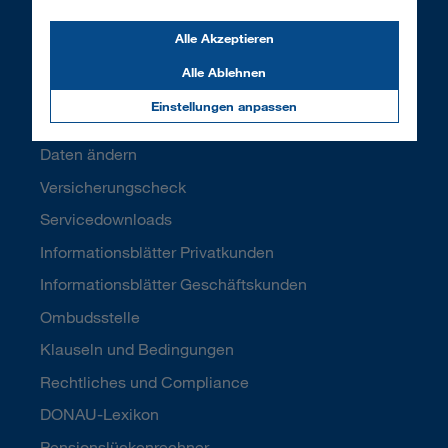
Branchenlösungen
Alle Akzeptieren
Service
Alle Ablehnen
Versicherungsfall melden
Einstellungen anpassen
Meine DONAU
Daten ändern
Versicherungscheck
Servicedownloads
Informationsblätter Privatkunden
Informationsblätter Geschäftskunden
Ombudsstelle
Klauseln und Bedingungen
Rechtliches und Compliance
DONAU-Lexikon
Pensionslückenrechner