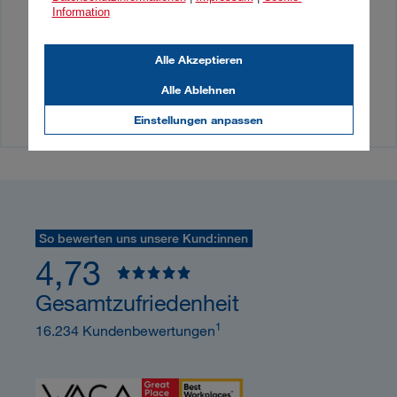
Information
Finden Sie eine:n DONAU-Berater:in in Ihrer
Alle Akzeptieren
Umgebung.
Alle Ablehnen
Jetzt beraten lassen
Einstellungen anpassen
So bewerten uns unsere Kund:innen
4,73
Gesamtzufriedenheit
1
16.234 Kundenbewertungen