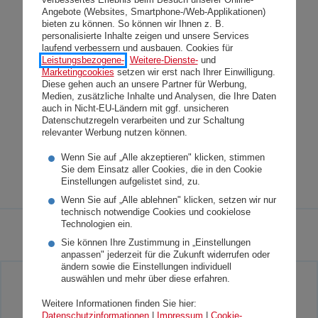
verbessertes Erlebnis beim Besuch unserer Online-
Angebote (Websites, Smartphone-/Web-Applikationen)
bieten zu können. So können wir Ihnen z. B.
Anlageinformationen Deckungsstock
personalisierte Inhalte zeigen und unsere Services
laufend verbessern und ausbauen. Cookies für
(einmalige Prämienzahlung)
Leistungsbezogene-
,
Weitere-Dienste-
und
Marketingcookies
setzen wir erst nach Ihrer Einwilligung.
PDF
232 KB
Diese gehen auch an unsere Partner für Werbung,
Medien, zusätzliche Inhalte und Analysen, die Ihre Daten
auch in Nicht-EU-Ländern mit ggf. unsicheren
Basisinformationsblatt klassische
Datenschutzregeln verarbeiten und zur Schaltung
relevanter Werbung nutzen können.
Pensionsversicherung (einmalige
Prämienzahlung)
Wenn Sie auf „Alle akzeptieren" klicken, stimmen
Sie dem Einsatz aller Cookies, die in den Cookie
PDF
236 KB
Einstellungen aufgelistet sind, zu.
Wenn Sie auf „Alle ablehnen" klicken, setzen wir nur
technisch notwendige Cookies und cookielose
Technologien ein.
Sie können Ihre Zustimmung in „Einstellungen
anpassen" jederzeit für die Zukunft widerrufen oder
ändern sowie die Einstellungen individuell
auswählen und mehr über diese erfahren.
Sie möchten persönlich beraten
Weitere Informationen finden Sie hier:
werden? Kein Problem!
Datenschutzinformationen
|
Impressum
|
Cookie-