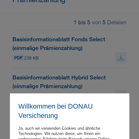
1 bis 5
von
5
Dateien
Basisinformationsblatt Fonds Select
(einmalige Prämienzahlung)
PDF
238 KB
Basisinformationsblatt Hybrid Select
(einmalige Prämienzahlung)
PDF
242 KB
Willkommen bei DONAU
Versicherung
Basisinformationsblatt Smart Select
(einmalige Prämienzahlung)
Ja, auch wir verwenden Cookies und ähnliche
PDF
236 KB
Technologien. Wir nutzen diese, um Ihnen ein