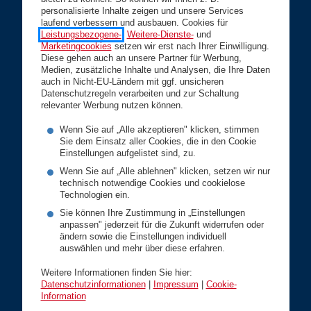
Branchenlösungen
personalisierte Inhalte zeigen und unsere Services
Service
laufend verbessern und ausbauen. Cookies für
Leistungsbezogene-
,
Weitere-Dienste-
und
Marketingcookies
setzen wir erst nach Ihrer Einwilligung.
Versicherungsfall melden
Diese gehen auch an unsere Partner für Werbung,
Medien, zusätzliche Inhalte und Analysen, die Ihre Daten
Meine DONAU
auch in Nicht-EU-Ländern mit ggf. unsicheren
Datenschutzregeln verarbeiten und zur Schaltung
Daten ändern
relevanter Werbung nutzen können.
Versicherungscheck
Wenn Sie auf „Alle akzeptieren" klicken, stimmen
Sie dem Einsatz aller Cookies, die in den Cookie
Servicedownloads
Einstellungen aufgelistet sind, zu.
Informationsblätter Privatkunden
Wenn Sie auf „Alle ablehnen" klicken, setzen wir nur
technisch notwendige Cookies und cookielose
Informationsblätter Geschäftskunden
Technologien ein.
Ombudsstelle
Sie können Ihre Zustimmung in „Einstellungen
anpassen" jederzeit für die Zukunft widerrufen oder
Klauseln und Bedingungen
ändern sowie die Einstellungen individuell
auswählen und mehr über diese erfahren.
Rechtliches und Compliance
Weitere Informationen finden Sie hier:
DONAU-Lexikon
Datenschutzinformationen
|
Impressum
|
Cookie-
Information
Pensionslückenrechner