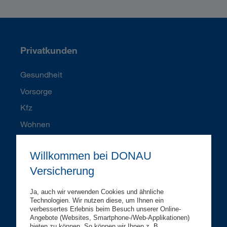
Privatkunden
Gesundheit
Vorsorge
Kfz
Wohnen
Rechtsschutz
Willkommen bei DONAU
Karriere
Versicherung
Geschäftskunden
Ja, auch wir verwenden Cookies und ähnliche
Betriebsversicherungen
Technologien. Wir nutzen diese, um Ihnen ein
verbessertes Erlebnis beim Besuch unserer Online-
Vorsorge
Angebote (Websites, Smartphone-/Web-Applikationen)
bieten zu können. So können wir Ihnen z. B.