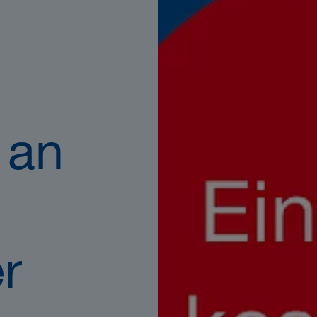
t an
r