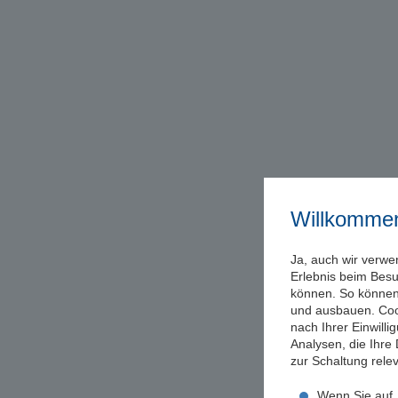
Willkomme
Ja, auch wir verwe
Erlebnis beim Bes
können. So können 
und ausbauen. Coo
nach Ihrer Einwill
Analysen, die Ihre
zur Schaltung rel
Wenn Sie auf „