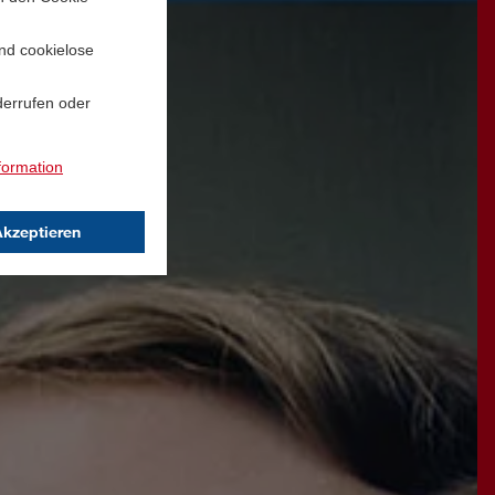
und cookielose
derrufen oder
formation
Akzeptieren