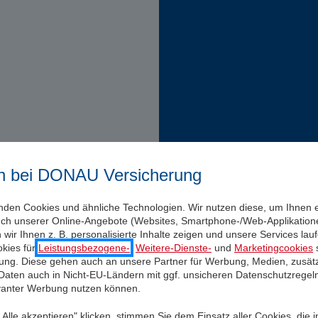
n bei DONAU Versicherung
nden Cookies und ähnliche Technologien. Wir nutzen diese, um Ihnen 
uch unserer Online-Angebote (Websites, Smartphone-/Web-Applikatione
wir Ihnen z. B. personalisierte Inhalte zeigen und unsere Services la
kies für
Leistungsbezogene-
,
Weitere-Dienste-
und
Marketingcookies
s
igung. Diese gehen auch an unsere Partner für Werbung, Medien, zusätz
 Daten auch in Nicht-EU-Ländern mit ggf. unsicheren Datenschutzregel
evanter Werbung nutzen können.
Alle akzeptieren" klicken, stimmen Sie dem Einsatz aller Cookies, die 