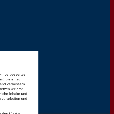
ein verbessertes
n) bieten zu
ufend verbessern
etzen wir erst
liche Inhalte und
n verarbeiten und
in den Cookie