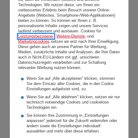
Zufriedenheit mit unserem
Technologien. Wir nutzen diese, um Ihnen ein
»herausragenden« Service!”
verbessertes Erlebnis beim Besuch unserer Online-
Angebote (Websites, Smartphone-/Web-Applikationen)
bieten zu können. So können wir Ihnen z. B.
personalisierte Inhalte zeigen und unsere Services
Besonderen Fokus legt die DONAU
laufend verbessern und ausbauen. Cookies für
Leistungsbezogene-
,
Weitere-Dienste-
und
Brokerline auf regionale Servicequalität:
Marketingcookies
setzen wir erst nach Ihrer Einwilligung.
Diese gehen auch an unsere Partner für Werbung,
Sie bietet für Vertriebspartner
Medien, zusätzliche Inhalte und Analysen, die Ihre Daten
umfassende Weiterbildungsmaßnahmen
auch in Nicht-EU-Ländern mit ggf. unsicheren
Datenschutzregeln verarbeiten und zur Schaltung
an. Die Meisterklassen punkten mit
relevanter Werbung nutzen können.
einem maßgeschneiderten,
Wenn Sie auf „Alle akzeptieren" klicken, stimmen
Sie dem Einsatz aller Cookies, die in den Cookie
bedarfsorientierten Seminarprogramm.
Einstellungen aufgelistet sind, zu.
Wenn Sie auf „Alle ablehnen" klicken, setzen wir nur
technisch notwendige Cookies und cookielose
Technologien ein.
zum DONAU Maklerportal
Sie können Ihre Zustimmung in „Einstellungen
anpassen" jederzeit für die Zukunft widerrufen oder
ändern sowie die Einstellungen individuell
auswählen und mehr über diese erfahren.