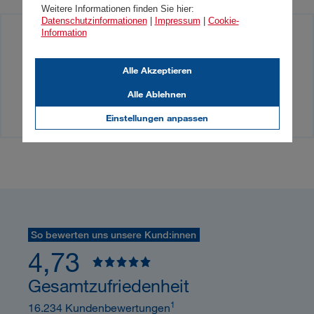
Weitere Informationen finden Sie hier:
Datenschutzinformationen
|
Impressum
|
Cookie-
Information
Sie haben Presseanfragen? Einfach bei
unserem Medienkontakt anfragen!
Alle Akzeptieren
Alle Ablehnen
Medienkontakt
Einstellungen anpassen
So bewerten uns unsere Kund:innen
4,73
Gesamtzufriedenheit
1
16.234 Kundenbewertungen