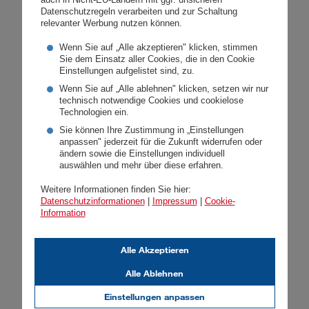
unbürokratische Betreuung
Datenschutzregeln verarbeiten und zur Schaltung
relevanter Werbung nutzen können.
unserer
Wenn Sie auf „Alle akzeptieren" klicken, stimmen
Vertriebspartner:innen!
Sie dem Einsatz aller Cookies, die in den Cookie
Einstellungen aufgelistet sind, zu.
Wenn Sie auf „Alle ablehnen" klicken, setzen wir nur
Die
DONAU
Brokerline steht
technisch notwendige Cookies und cookielose
Technologien ein.
unabhängigen Versicherungsvermittlern
Sie können Ihre Zustimmung in „Einstellungen
als Servicegesellschaft der
DONAU
zur
anpassen" jederzeit für die Zukunft widerrufen oder
ändern sowie die Einstellungen individuell
Verfügung und bietet
auswählen und mehr über diese erfahren.
Weitere Informationen finden Sie hier:
Datenschutzinformationen
|
Impressum
|
Cookie-
optimales Service und
Information
Verkaufsunterstützung
Fortbildung in der
DONAU
Brokerline-
Alle Akzeptieren
Meisterklasse
Alle Ablehnen
innovative und
Einstellungen anpassen
kundengerechte
Produkte