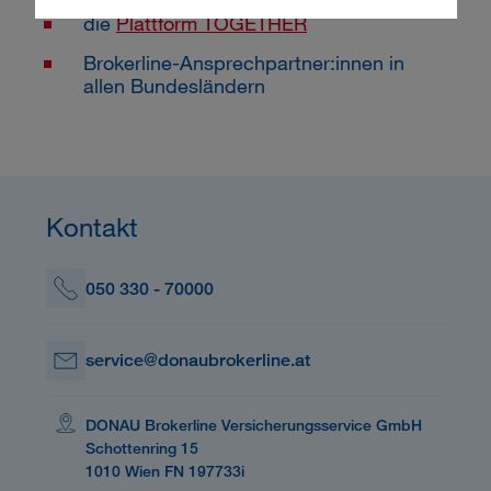
die
Plattform TOGETHER
Brokerline-Ansprechpartner:innen in
allen Bundesländern
Kontakt
050 330 - 70000
service@donaubrokerline.at
DONAU Brokerline Versicherungsservice GmbH
Schottenring 15
1010 Wien FN 197733i