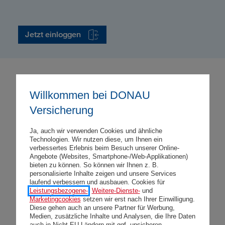
Jetzt einloggen
Startseite
Maklerportal
Willkommen bei DONAU
Versicherung
Ja, auch wir verwenden Cookies und ähnliche
Mehr über die
DONAU
Brokerline
Technologien. Wir nutzen diese, um Ihnen ein
erfahren Sie auch in unserer
verbessertes Erlebnis beim Besuch unserer Online-
Angebote (Websites, Smartphone-/Web-Applikationen)
Imagebroschüre.
bieten zu können. So können wir Ihnen z. B.
personalisierte Inhalte zeigen und unsere Services
laufend verbessern und ausbauen. Cookies für
Leistungsbezogene-
,
Weitere-Dienste-
und
Marketingcookies
setzen wir erst nach Ihrer Einwilligung.
Diese gehen auch an unsere Partner für Werbung,
Schnelle und
Medien, zusätzliche Inhalte und Analysen, die Ihre Daten
auch in Nicht-EU-Ländern mit ggf. unsicheren