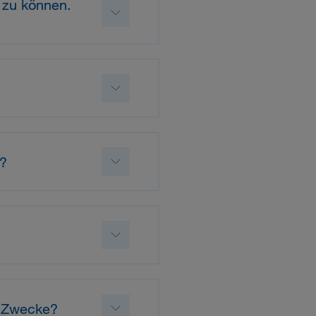
n zu können.
n?
he Zwecke?