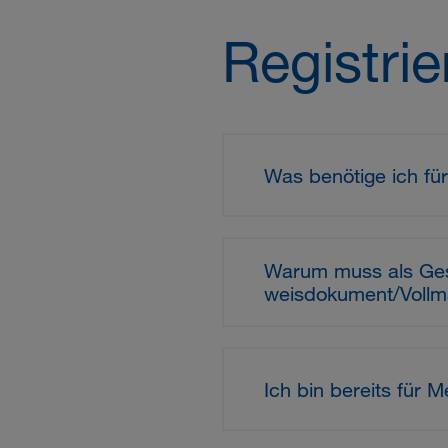
Registri
Was benötige ich f
Warum muss als Gesch
weis­do­ku­ment/Voll­
Ich bin bereits für 