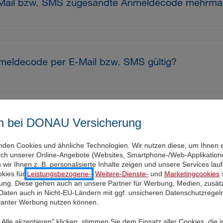
-Mail bzw. SMS zugesandte Anmeldecode mehrma
nmeldecode per E-Mail bzw. SMS gültig?
 Mal neu einloggen?
n bei DONAU Versicherung
nden Cookies und ähnliche Technologien. Wir nutzen diese, um Ihnen 
uch unserer Online-Angebote (Websites, Smartphone-/Web-Applikatione
ort vergessen, was kann ich tun?
wir Ihnen z. B. personalisierte Inhalte zeigen und unsere Services la
kies für
Leistungsbezogene-
,
Weitere-Dienste-
und
Marketingcookies
s
igung. Diese gehen auch an unsere Partner für Werbung, Medien, zusätz
 Daten auch in Nicht-EU-Ländern mit ggf. unsicheren Datenschutzregel
evanter Werbung nutzen können.
ort ändern, auch wenn ich es weiß?
Alle akzeptieren" klicken, stimmen Sie dem Einsatz aller Cookies, die 