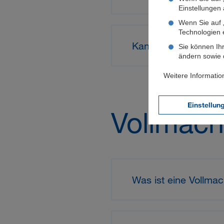
Einstellungen a
Wenn Sie auf „
Technologien 
Kann ich mit einem
Sie können Ihr
ändern sowie d
Weitere Informatio
Einstellun
Vollmach
Was ist eine Vollma