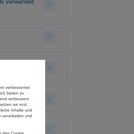
ls verwendet
ein verbessertes
n) bieten zu
ufend verbessern
etzen wir erst
liche Inhalte und
n verarbeiten und
in den Cookie