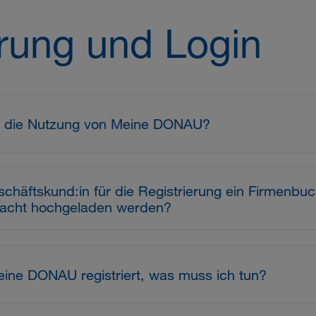
erung und Login
ür die Nutzung von Meine DONAU?
äftskund:in für die Regis­trie­rung ein Fir­men­buc
macht hoch­ge­la­den werden?
Meine DONAU registriert, was muss ich tun?