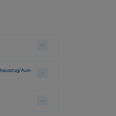
h­aus­zug/Aus­