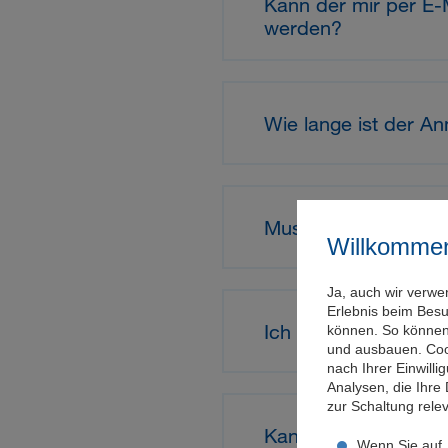
Kann der mir per E
werden?
Wie lange ist der A
Muss ich mich jedes
Willkomme
Ja, auch wir verwe
Erlebnis beim Bes
Ich habe mein Passw
können. So können 
und ausbauen. Coo
nach Ihrer Einwill
Analysen, die Ihre
zur Schaltung rel
Kann ich mein Passw
Wenn Sie auf „