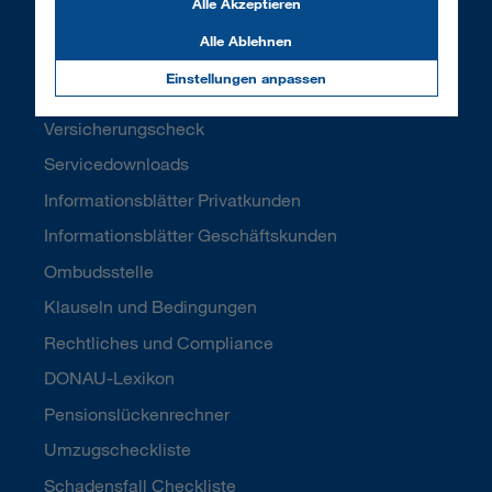
Alle Akzeptieren
Versicherungsfall melden
Alle Ablehnen
Meine DONAU
Einstellungen anpassen
Daten ändern
Versicherungscheck
Servicedownloads
Informationsblätter Privatkunden
Informationsblätter Geschäftskunden
Ombudsstelle
Klauseln und Bedingungen
Rechtliches und Compliance
DONAU-Lexikon
Pensionslückenrechner
Umzugscheckliste
Schadensfall Checkliste