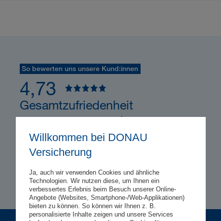
So bewerten uns unsere Kund:innen
4,73
Gesamtzufriedenheit
1
16.234 Kundenbewertungen
Willkommen bei DONAU
Versicherung
Ja, auch wir verwenden Cookies und ähnliche
Technologien. Wir nutzen diese, um Ihnen ein
verbessertes Erlebnis beim Besuch unserer Online-
Angebote (Websites, Smartphone-/Web-Applikationen)
bieten zu können. So können wir Ihnen z. B.
personalisierte Inhalte zeigen und unsere Services