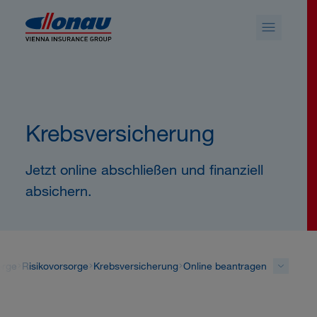
Sprungmarken
Springe direkt zu:
Krebsversicherung
Jetzt online abschließen und finanziell
absichern.
orge
Risikovorsorge
Krebsversicherung
Online beantragen