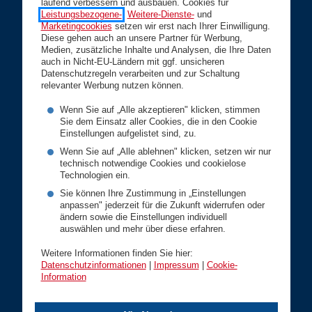
laufend verbessern und ausbauen. Cookies für
Leistungsbezogene-
,
Weitere-Dienste-
und
Privatkunden
Marketingcookies
setzen wir erst nach Ihrer Einwilligung.
Diese gehen auch an unsere Partner für Werbung,
Medien, zusätzliche Inhalte und Analysen, die Ihre Daten
Gesundheit
auch in Nicht-EU-Ländern mit ggf. unsicheren
Datenschutzregeln verarbeiten und zur Schaltung
Vorsorge
relevanter Werbung nutzen können.
Kfz
Wenn Sie auf „Alle akzeptieren" klicken, stimmen
Sie dem Einsatz aller Cookies, die in den Cookie
Wohnen
Einstellungen aufgelistet sind, zu.
Rechtsschutz
Wenn Sie auf „Alle ablehnen" klicken, setzen wir nur
technisch notwendige Cookies und cookielose
Karriere
Technologien ein.
Geschäftskunden
Sie können Ihre Zustimmung in „Einstellungen
anpassen" jederzeit für die Zukunft widerrufen oder
ändern sowie die Einstellungen individuell
Betriebsversicherungen
auswählen und mehr über diese erfahren.
Vorsorge
Weitere Informationen finden Sie hier:
Datenschutzinformationen
|
Impressum
|
Cookie-
Branchenlösungen
Information
Service