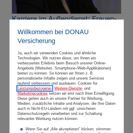
Karriere im Außendienst: Frauen-
Info-Tag am 11. Juni 2019
Willkommen bei DONAU
Versicherung
Mittwoch, 22.05.2019
Beim ersten Frauen-Info-Tag am 11. Juni 2019 in
Ja, auch wir verwenden Cookies und ähnliche
Technologien. Wir nutzen diese, um Ihnen ein
Wien erfahren Interessierte mehr über Ausbildung
verbessertes Erlebnis beim Besuch unserer Online-
und Karriere bei der DONAU. Die beiden DONAU-
Angebote (Websites, Smartphone-/Web-Applikationen)
bieten zu können. So können wir Ihnen z. B.
Beraterinnen Emina Badjic und Anita Gamerith
personalisierte Inhalte zeigen und unsere Services
geben bei der Veranstaltung einen Einblick in die
laufend verbessern und ausbauen. Cookies für
Leistungsbezogene-
,
Weitere-Dienste-
und
Praxis und erzählen von ihren Erfahrungen in
Marketingcookies
setzen wir erst nach Ihrer Einwilligung.
punkto Berufsimage, Einkommenssicherheit und
Diese gehen auch an unsere Partner für Werbung,
Medien, zusätzliche Inhalte und Analysen, die Ihre Daten
Flexibilität beim Arbeiten.
auch in Nicht-EU-Ländern mit ggf. unsicheren
Datenschutzregeln verarbeiten und zur Schaltung
Weiterlesen
relevanter Werbung nutzen können.
Wenn Sie auf „Alle akzeptieren" klicken, stimmen