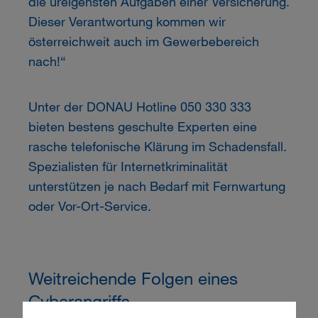
die ureigensten Aufgaben einer Versicherung.
Dieser Verantwortung kommen wir
österreichweit auch im Gewerbebereich
nach!“
Unter der DONAU Hotline 050 330 333
bieten bestens geschulte Experten eine
rasche telefonische Klärung im Schadensfall.
Spezialisten für Internetkriminalität
unterstützen je nach Bedarf mit Fernwartung
oder Vor-Ort-Service.
Weitreichende Folgen eines
Cyberangriffs