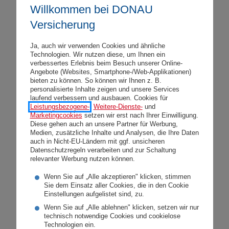
Willkommen bei DONAU
Schadensszenario:
Mit einem USB-Stick
Versicherung
wurde eine Schadsoftware in das
Ja, auch wir verwenden Cookies und ähnliche
betriebliche Kommunikationsnetzwerk
Technologien. Wir nutzen diese, um Ihnen ein
eingeschleust. Diese Schadsoftware legt
verbessertes Erlebnis beim Besuch unserer Online-
Angebote (Websites, Smartphone-/Web-Applikationen)
nach und nach den Betrieb lahm.
bieten zu können. So können wir Ihnen z. B.
personalisierte Inhalte zeigen und unsere Services
Kundendaten werden gelöscht,
laufend verbessern und ausbauen. Cookies für
innerbetriebliche Seiten können nicht mehr
Leistungsbezogene-
,
Weitere-Dienste-
und
Marketingcookies
setzen wir erst nach Ihrer Einwilligung.
geöffnet werden. Das Unternehmen wird
Diese gehen auch an unsere Partner für Werbung,
Medien, zusätzliche Inhalte und Analysen, die Ihre Daten
dadurch handlungsunfähig: Rechnungen
auch in Nicht-EU-Ländern mit ggf. unsicheren
können nicht mehr ausgestellt werden,
Datenschutzregeln verarbeiten und zur Schaltung
relevanter Werbung nutzen können.
Kunden können nicht bedient werden, ein
Wenn Sie auf „Alle akzeptieren" klicken, stimmen
Imageschaden entsteht.
Sie dem Einsatz aller Cookies, die in den Cookie
Einstellungen aufgelistet sind, zu.
Wenn Sie auf „Alle ablehnen" klicken, setzen wir nur
Die Leistung der DONAU:
Die
technisch notwendige Cookies und cookielose
Cyberversicherung wird kontaktiert. Diese
Technologien ein.