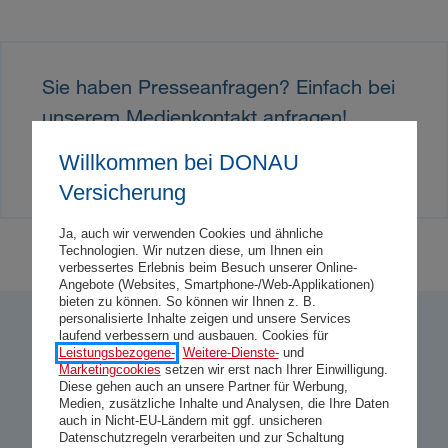
Sie haben Presseanfragen? Einfach bei
unserem Medienkontakt anfragen!
Willkommen bei DONAU
Medienkontakt
Versicherung
Ja, auch wir verwenden Cookies und ähnliche
Technologien. Wir nutzen diese, um Ihnen ein
verbessertes Erlebnis beim Besuch unserer Online-
Angebote (Websites, Smartphone-/Web-Applikationen)
bieten zu können. So können wir Ihnen z. B.
personalisierte Inhalte zeigen und unsere Services
laufend verbessern und ausbauen. Cookies für
Leistungsbezogene-
,
Weitere-Dienste-
und
So bewerten uns unsere Kund:innen
Marketingcookies
setzen wir erst nach Ihrer Einwilligung.
4,73
Diese gehen auch an unsere Partner für Werbung,
Medien, zusätzliche Inhalte und Analysen, die Ihre Daten
Gesamtzufriedenheit
auch in Nicht-EU-Ländern mit ggf. unsicheren
Datenschutzregeln verarbeiten und zur Schaltung