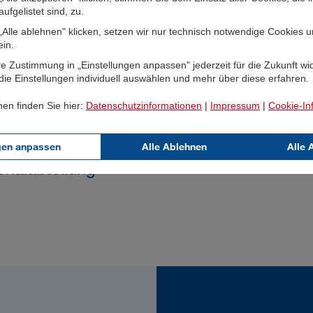
einer renommierten
ufgelistet sind, zu.
nal sammelte sie nach
Alle ablehnen" klicken, setzen wir nur technisch notwendige Cookies 
ein.
 Rechtsanwaltskanzlei
e Zustimmung in „Einstellungen anpassen" jederzeit für die Zukunft wi
ie Einstellungen individuell auswählen und mehr über diese erfahren.
4 ist die gebürtige
nen finden Sie hier:
Datenschutzinformationen
|
Impressum
|
Cookie-In
in
Juli 2024 wurde sie
gen anpassen
Alle Ablehnen
Alle 
sonalabteilung