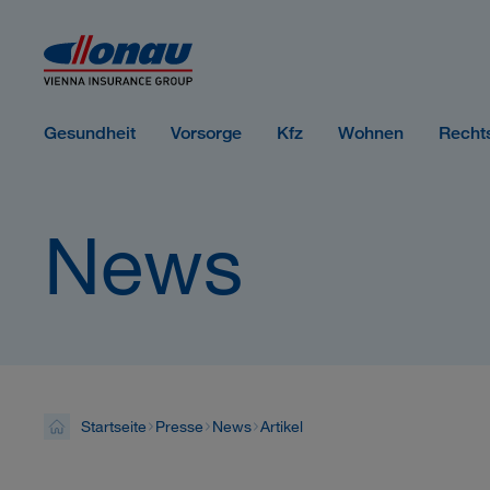
Sprungmarken
Springe direkt zu:
Gesundheit
Vorsorge
Kfz
Wohnen
Recht
News
Startseite
Presse
News
Artikel