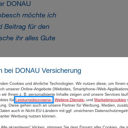
 der DONAU
robesch möchte ich
d Beitrag für den
che ihr alles Gute
n bei DONAU Versicherung
nden Cookies und ähnliche Technologien. Wir nutzen diese, um Ihnen 
uch unserer Online-Angebote (Websites, Smartphone-/Web-Applikatione
wir Ihnen z. B. personalisierte Inhalte zeigen und unsere Services la
kies für
Leistungsbezogene-
,
Weitere-Dienste-
und
Marketingcookies
s
udierte
igung. Diese gehen auch an unsere Partner für Werbung, Medien, zusätz
 Daten auch in Nicht-EU-Ländern mit ggf. unsicheren Datenschutzregel
tät Wien und
evanter Werbung nutzen können.
Alle akzeptieren" klicken, stimmen Sie dem Einsatz aller Cookies, die 