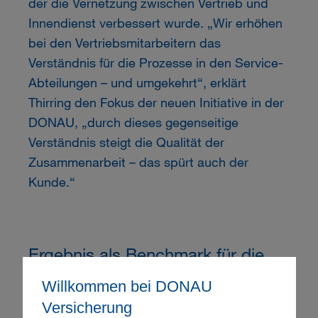
der die Vernetzung zwischen Vertrieb und
Innendienst verbessert wurde. „Wir erhöhen
bei den Vertriebsmitarbeitern das
Verständnis für die Prozesse in den Service-
Abteilungen – und umgekehrt“, erklärt
Thirring den Fokus der neuen Initiative in der
DONAU, „durch dieses gegenseitige
Verständnis steigt die Qualität der
Zusammenarbeit – das spürt auch der
Kunde.“
Ergebnis als Benchmark für die
Zukunft
Willkommen bei DONAU
Versicherung