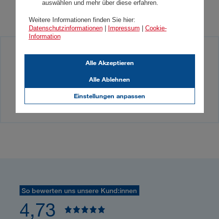
auswählen und mehr über diese erfahren.
Weitere Informationen finden Sie hier:
Datenschutzinformationen
|
Impressum
|
Cookie-
Information
Sie haben Presseanfragen? Einfach bei
Alle Akzeptieren
unserem Medienkontakt anfragen!
Alle Ablehnen
Einstellungen anpassen
Medienkontakt
So bewerten uns unsere Kund:innen
4,73