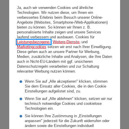
Das gute Abschneiden ist für Generaldirektor
Ja, auch wir verwenden Cookies und ähnliche
Peter Thirring Auftrag und zugleich Ansporn
Technologien. Wir nutzen diese, um Ihnen ein
für die Zukunft: „Der Einser freut mich
verbessertes Erlebnis beim Besuch unserer Online-
Angebote (Websites, Smartphone-/Web-Applikationen)
natürlich, aber stolz macht mich vor allem die
bieten zu können. So können wir Ihnen z. B.
personalisierte Inhalte zeigen und unsere Services
starke Verbesserung im Vergleich zum
laufend verbessern und ausbauen. Cookies für
Vorjahr. Das Ergebnis zeigt, dass unsere
Leistungsbezogene-
,
Weitere-Dienste-
und
Marketingcookies
setzen wir erst nach Ihrer Einwilligung.
Maßnahmen zur Erhöhung der
Diese gehen auch an unsere Partner für Werbung,
Medien, zusätzliche Inhalte und Analysen, die Ihre Daten
Kundenzufriedenheit Früchte tragen. Die
auch in Nicht-EU-Ländern mit ggf. unsicheren
Zufriedenheit bei der Schadensabwicklung
Datenschutzregeln verarbeiten und zur Schaltung
relevanter Werbung nutzen können.
ist die Benchmark, die wir uns künftig auch
Wenn Sie auf „Alle akzeptieren" klicken, stimmen
für andere Bereiche setzen werden.“
Sie dem Einsatz aller Cookies, die in den Cookie
Einstellungen aufgelistet sind, zu.
Wenn Sie auf „Alle ablehnen" klicken, setzen wir nur
technisch notwendige Cookies und cookielose
Mehr zum Recommender Award 2017:
Technologien ein.
Sie können Ihre Zustimmung in „Einstellungen
FMVÖ
anpassen" jederzeit für die Zukunft widerrufen oder
Telemark Marketing
ändern sowie die Einstellungen individuell