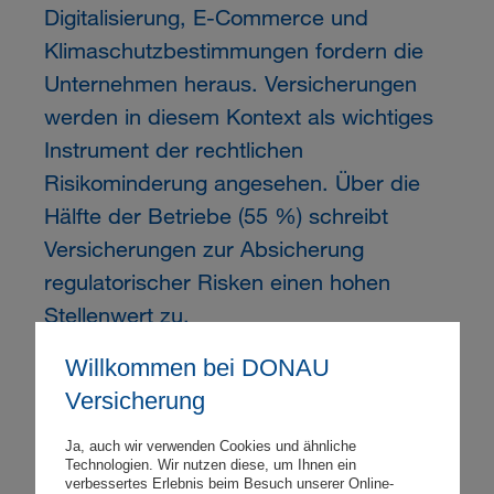
Digitalisierung, E-Commerce und
Klimaschutzbestimmungen fordern die
Unternehmen heraus. Versicherungen
werden in diesem Kontext als wichtiges
Instrument der rechtlichen
Risikominderung angesehen. Über die
Hälfte der Betriebe (55 %) schreibt
Versicherungen zur Absicherung
regulatorischer Risken einen hohen
Stellenwert zu.
Willkommen bei DONAU
Versicherung
Ja, auch wir verwenden Cookies und ähnliche
Künstliche Intelligenz als Chance und
Technologien. Wir nutzen diese, um Ihnen ein
verbessertes Erlebnis beim Besuch unserer Online-
Herausforderung