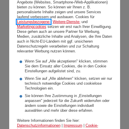
Angebote (Websites, Smartphone-/Web-Applikationen)
bieten zu können. So können wir Ihnen z. B.
personalisierte Inhalte zeigen und unsere Services
laufend verbessern und ausbauen. Cookies für
Die Entwicklungen rund um
Leistungsbezogene-
,
Weitere-Dienste-
und
Digitalisierung und Künstliche Intelligenz
Marketingcookies
setzen wir erst nach Ihrer Einwilligung.
Diese gehen auch an unsere Partner für Werbung,
beschäftigen 4 von 10 österreichische
Medien, zusätzliche Inhalte und Analysen, die Ihre Daten
auch in Nicht-EU-Ländern mit ggf. unsicheren
KMU bereits (sehr oder eher) stark.
Datenschutzregeln verarbeiten und zur Schaltung
relevanter Werbung nutzen können.
Dabei überwiegen positive Erwartungen,
denn drei Viertel (73 %) bewerten diese
Wenn Sie auf „Alle akzeptieren" klicken, stimmen
Sie dem Einsatz aller Cookies, die in den Cookie
Entwicklungen als eher oder sehr positiv
Einstellungen aufgelistet sind, zu.
für den Betrieb. Den Einsatz von KI
Wenn Sie auf „Alle ablehnen" klicken, setzen wir nur
technisch notwendige Cookies und cookielose
beurteilen mehr als die Hälfte (57 %) als
Technologien ein.
vorteilhaft. Gleichzeitig zeigt sich jedoch
Sie können Ihre Zustimmung in „Einstellungen
anpassen" jederzeit für die Zukunft widerrufen oder
beim Thema KI-Einsatz eine deutliche
ändern sowie die Einstellungen individuell
auswählen und mehr über diese erfahren.
Sorge, da 64 % befürchten, dass kleine
Weitere Informationen finden Sie hier:
Unternehmen aufgrund fehlender
Datenschutzinformationen
|
Impressum
|
Cookie-