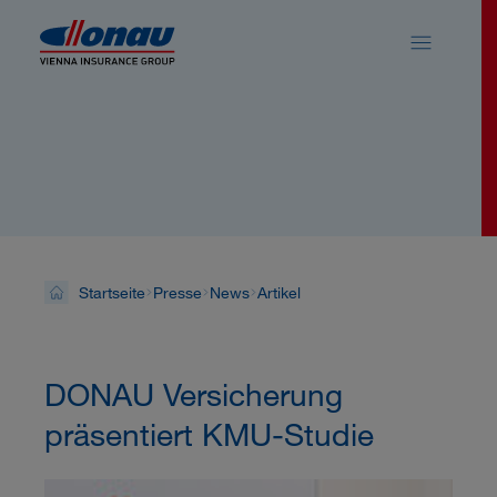
Sprungmarken
Springe direkt zu:
News
Startseite
Presse
News
Artikel
DONAU Versicherung
präsentiert KMU-Studie