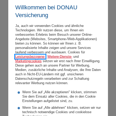
Willkommen bei DONAU
„Wir wollen interessierte junge Menschen
Versicherung
über die Chancen, aber auch die
Herausforderungen informieren, die ein Job
Ja, auch wir verwenden Cookies und ähnliche
Technologien. Wir nutzen diese, um Ihnen ein
in der Versicherungsbranche mit sich bringt.
verbessertes Erlebnis beim Besuch unserer Online-
Die Erfolge unserer Lehrlinge bestätigen,
Angebote (Websites, Smartphone-/Web-Applikationen)
bieten zu können. So können wir Ihnen z. B.
dass die DONAU für engagierte, talentierte
personalisierte Inhalte zeigen und unsere Services
laufend verbessern und ausbauen. Cookies für
junge Menschen ein attraktives
Leistungsbezogene-
,
Weitere-Dienste-
und
Arbeitsumfeld bietet. Ich freue mich auf den
Marketingcookies
setzen wir erst nach Ihrer Einwilligung.
Diese gehen auch an unsere Partner für Werbung,
Besuch vieler potenzieller Bewerberinnen
Medien, zusätzliche Inhalte und Analysen, die Ihre Daten
auch in Nicht-EU-Ländern mit ggf. unsicheren
und Bewerber beim Lehrlings-Info-Tag“,
Datenschutzregeln verarbeiten und zur Schaltung
erklärt DONAU Personalchefin Gertrud
relevanter Werbung nutzen können.
Drobesch.
Wenn Sie auf „Alle akzeptieren" klicken, stimmen
Sie dem Einsatz aller Cookies, die in den Cookie
Einstellungen aufgelistet sind, zu.
Wenn Sie auf „Alle ablehnen" klicken, setzen wir nur
technisch notwendige Cookies und cookielose