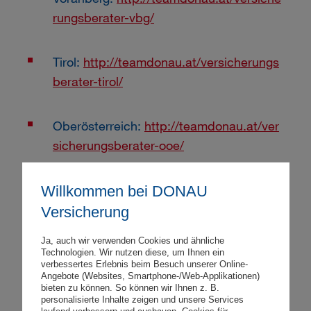
rungsberater-vbg/
Tirol:
http://teamdonau.at/versicherungs
berater-tirol/
Oberösterreich:
http://teamdonau.at/ver
sicherungsberater-ooe/
Kärnten:
http://teamdonau.at/versicheru
Willkommen bei DONAU
ngsberater-ktn/
Versicherung
Ja, auch wir verwenden Cookies und ähnliche
Steiermark:
http://teamdonau.at/versich
Technologien. Wir nutzen diese, um Ihnen ein
verbessertes Erlebnis beim Besuch unserer Online-
erungsberater-stmk/
Angebote (Websites, Smartphone-/Web-Applikationen)
bieten zu können. So können wir Ihnen z. B.
personalisierte Inhalte zeigen und unsere Services