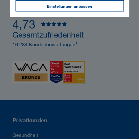
Einstellungen anpassen
So bewerten uns unsere Kund:innen
4,73
Gesamtzufriedenheit
1
16.234 Kundenbewertungen
Privatkunden
Gesundheit