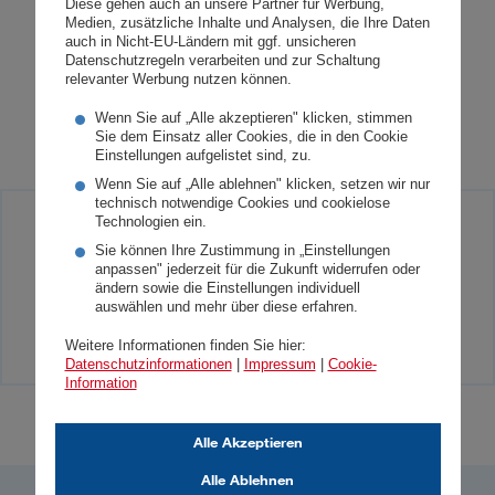
(Landesdirektor Wiener Städtische) und
Diese gehen auch an unsere Partner für Werbung,
Medien, zusätzliche Inhalte und Analysen, die Ihre Daten
Wolfgang Gadermaier (Landesdirektor
auch in Nicht-EU-Ländern mit ggf. unsicheren
DONAU Versicherung) © Wiener Städtische
Datenschutzregeln verarbeiten und zur Schaltung
relevanter Werbung nutzen können.
Versicherung
Wenn Sie auf „Alle akzeptieren" klicken, stimmen
Sie dem Einsatz aller Cookies, die in den Cookie
Einstellungen aufgelistet sind, zu.
Wenn Sie auf „Alle ablehnen" klicken, setzen wir nur
technisch notwendige Cookies und cookielose
Technologien ein.
Sie haben Presseanfragen? Einfach bei
Sie können Ihre Zustimmung in „Einstellungen
unserem Medienkontakt anfragen!
anpassen" jederzeit für die Zukunft widerrufen oder
ändern sowie die Einstellungen individuell
auswählen und mehr über diese erfahren.
Medienkontakt
Weitere Informationen finden Sie hier:
Datenschutzinformationen
|
Impressum
|
Cookie-
Information
Alle Akzeptieren
Alle Ablehnen