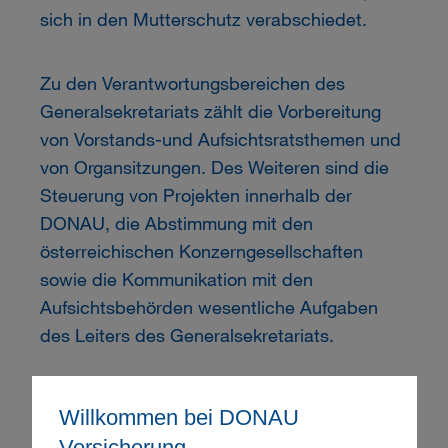
sich in den Mutterschutz verabschiedet.
Zu den Verantwortungsbereichen des
Generalsekretariats zählt die Vorbereitung
von Vorstands-und Aufsichtsratsthemen und
von Organsitzungen. Des Weiteren sind die
Steuerung von Projekten innerhalb der
DONAU, die Abstimmung mit den
österreichischen Konzerngesellschaften
sowie die Kommunikation mit den
Aufsichtsbehörden wesentliche Aufgaben
des Leiters des Generalsekretariats.
Foto: luxundlumen - Marlene Fröhlich
Willkommen bei DONAU
Versicherung