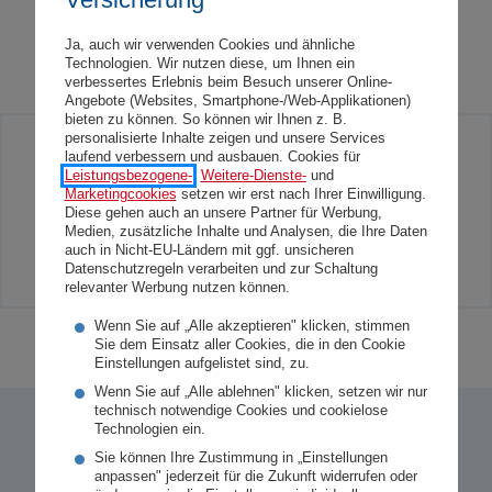
Ja, auch wir verwenden Cookies und ähnliche
Technologien. Wir nutzen diese, um Ihnen ein
verbessertes Erlebnis beim Besuch unserer Online-
Angebote (Websites, Smartphone-/Web-Applikationen)
bieten zu können. So können wir Ihnen z. B.
personalisierte Inhalte zeigen und unsere Services
laufend verbessern und ausbauen. Cookies für
Sie haben Presseanfragen? Einfach bei
Leistungsbezogene-
,
Weitere-Dienste-
und
unserem Medienkontakt anfragen!
Marketingcookies
setzen wir erst nach Ihrer Einwilligung.
Diese gehen auch an unsere Partner für Werbung,
Medien, zusätzliche Inhalte und Analysen, die Ihre Daten
auch in Nicht-EU-Ländern mit ggf. unsicheren
Medienkontakt
Datenschutzregeln verarbeiten und zur Schaltung
relevanter Werbung nutzen können.
Wenn Sie auf „Alle akzeptieren" klicken, stimmen
Sie dem Einsatz aller Cookies, die in den Cookie
Einstellungen aufgelistet sind, zu.
Wenn Sie auf „Alle ablehnen" klicken, setzen wir nur
technisch notwendige Cookies und cookielose
Technologien ein.
So bewerten uns unsere Kund:innen
Sie können Ihre Zustimmung in „Einstellungen
anpassen" jederzeit für die Zukunft widerrufen oder