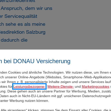
enzufriedenheit
e Anspruch, dem wir uns
r Servicequalität
ch sehe es als meine
sdirektion Salzburg
 dadurch die
n bei DONAU Versicherung
nden Cookies und ähnliche Technologien. Wir nutzen diese, um Ihnen 
uch unserer Online-Angebote (Websites, Smartphone-/Web-Applikatione
wir Ihnen z. B. personalisierte Inhalte zeigen und unsere Services la
ufbahn in der
kies für
Leistungsbezogene-
,
Weitere-Dienste-
und
Marketingcookies
s
enst. Sein weiterer
igung. Diese gehen auch an unsere Partner für Werbung, Medien, zusätz
 Daten auch in Nicht-EU-Ländern mit ggf. unsicheren Datenschutzregel
sensektor und die Uniqa –
evanter Werbung nutzen können.
antwortete – als
Alle akzeptieren" klicken, stimmen Sie dem Einsatz aller Cookies, die 