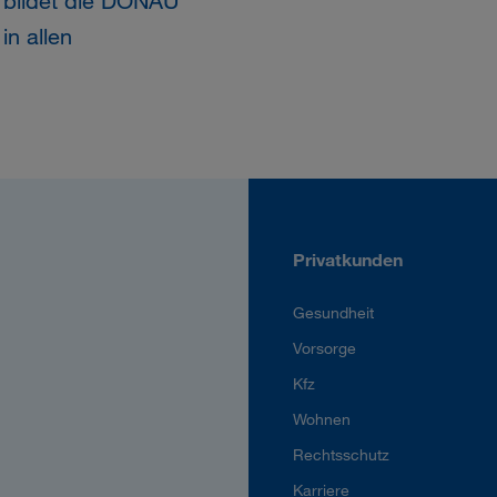
 bildet die DONAU
in allen
Privatkunden
Gesundheit
Vorsorge
Kfz
Wohnen
Rechtsschutz
Karriere