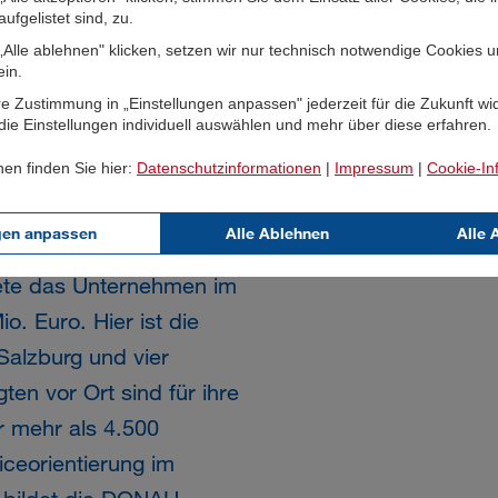
er sehr erfolgreich den
ufgelistet sind, zu.
Alle ablehnen" klicken, setzen wir nur technisch notwendige Cookies 
te er federführend beim
ein.
e Zustimmung in „Einstellungen anpassen" jederzeit für die Zukunft wi
ie Einstellungen individuell auswählen und mehr über diese erfahren.
nen finden Sie hier:
Datenschutzinformationen
|
Impressum
|
Cookie-In
gen anpassen
Alle Ablehnen
Alle 
am österreichischen
tete das Unternehmen im
. Euro. Hier ist die
Salzburg und vier
ten vor Ort sind für ihre
 mehr als 4.500
ceorientierung im