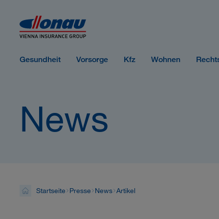
Sprungmarken
Springe direkt zu:
Gesundheit
Vorsorge
Kfz
Wohnen
Recht
News
Startseite
Presse
News
Artikel