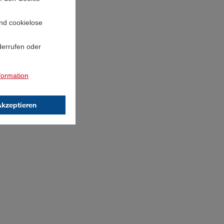
und cookielose
derrufen oder
formation
Akzeptieren