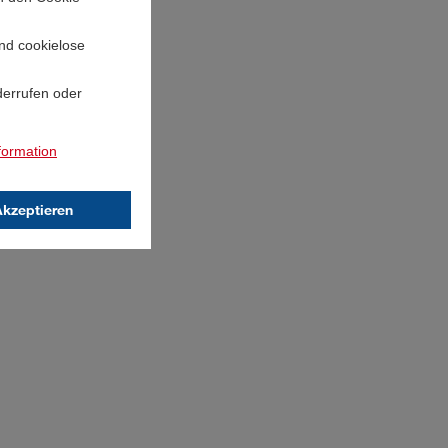
und cookielose
derrufen oder
formation
Akzeptieren