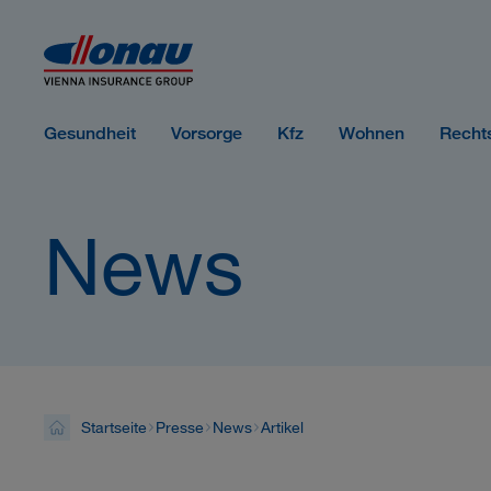
Sprungmarken
Springe direkt zu:
Gesundheit
Vorsorge
Kfz
Wohnen
Recht
News
Startseite
Presse
News
Artikel