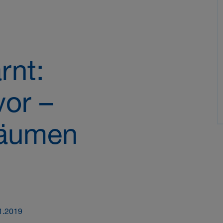
rnt:
vor –
Räumen
1.2019