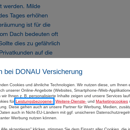
t werden. Milde
des Tages erhöhen
räumung ist für die
 vom Dach bedeuten oft
llte dies zu gefährlich
Privatkunden auf die
n bei DONAU Versicherung
eite unserer Kunden.
nden Cookies und ähnliche Technologien. Wir nutzen diese, um Ihnen 
uch unserer Online-Angebote (Websites, Smartphone-/Web-Applikatione
tützen wir unsere Kunden
wir Ihnen z. B. personalisierte Inhalte zeigen und unsere Services la
r Ralph Müller, DONAU
kies für
Leistungsbezogene-
,
Weitere-Dienste-
und
Marketingcookies
s
igung. Diese gehen auch an unsere Partner für Werbung, Medien, zusätz
neemengen wollen wir
 Daten auch in Nicht-EU-Ländern mit ggf. unsicheren Datenschutzregel
evanter Werbung nutzen können.
ingen. Schnee auf
ährlicher als die
Alle akzeptieren" klicken, stimmen Sie dem Einsatz aller Cookies, die 