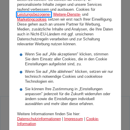
Glücksspielunternehmen auf und wir sind
personalisierte Inhalte zeigen und unsere Services
laufend verbessern und ausbauen. Cookies für
bereit mit österreichischen Partnern zu
Leistungsbezogene-
,
Weitere-Dienste-
und
kooperieren.“
Marketingcookies
setzen wir erst nach Ihrer Einwilligung.
Diese gehen auch an unsere Partner für Werbung,
Medien, zusätzliche Inhalte und Analysen, die Ihre Daten
auch in Nicht-EU-Ländern mit ggf. unsicheren
Der Verkauf erfolgt vorbehaltlich der
Datenschutzregeln verarbeiten und zur Schaltung
relevanter Werbung nutzen können.
Nichtuntersagung durch die
Wettbewerbsbehörden. Über den Kaufpreis
Wenn Sie auf „Alle akzeptieren" klicken, stimmen
Sie dem Einsatz aller Cookies, die in den Cookie
haben die Vertragspartner Stillschweigen
Einstellungen aufgelistet sind, zu.
vereinbart.
Wenn Sie auf „Alle ablehnen" klicken, setzen wir nur
technisch notwendige Cookies und cookielose
Technologien ein.
Sie können Ihre Zustimmung in „Einstellungen
anpassen" jederzeit für die Zukunft widerrufen oder
ändern sowie die Einstellungen individuell
auswählen und mehr über diese erfahren.
Sie haben Presseanfragen? Einfach bei
Weitere Informationen finden Sie hier:
unserem Medienkontakt anfragen!
Datenschutzinformationen
|
Impressum
|
Cookie-
Information