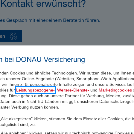
 Kontakt erwünscht?
es Gespräch mit einer:einem Berater:in führen.
den
n bei DONAU Versicherung
nden Cookies und ähnliche Technologien. Wir nutzen diese, um Ihnen 
uch unserer Online-Angebote (Websites, Smartphone-/Web-Applikatione
wir Ihnen z. B. personalisierte Inhalte zeigen und unsere Services la
kies für
Leistungsbezogene-
,
Weitere-Dienste-
und
Marketingcookies
s
igung. Diese gehen auch an unsere Partner für Werbung, Medien, zusätz
Privatkunden
 Daten auch in Nicht-EU-Ländern mit ggf. unsicheren Datenschutzregel
evanter Werbung nutzen können.
Gesundheit
Alle akzeptieren" klicken, stimmen Sie dem Einsatz aller Cookies, die 
Vorsorge
ufgelistet sind, zu.
Kfz
Alle ablehnen" klicken, setzen wir nur technisch notwendige Cookies 