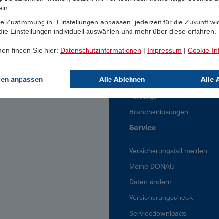
ein.
Wohnen
e Zustimmung in „Einstellungen anpassen" jederzeit für die Zukunft wi
Rechtsschutz
ie Einstellungen individuell auswählen und mehr über diese erfahren.
Karriere
nen finden Sie hier:
Datenschutzinformationen
|
Impressum
|
Cookie-In
Geschäftskunden
gen anpassen
Alle Ablehnen
Alle 
Betriebsversicherungen
Vorsorge
Branchenlösungen
Service
Versicherungsfall melden
Meine DONAU
Daten ändern
Versicherungscheck
Servicedownloads