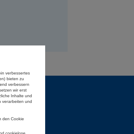
ein verbessertes
n) bieten zu
ufend verbessern
etzen wir erst
liche Inhalte und
n verarbeiten und
in den Cookie
und cookielose