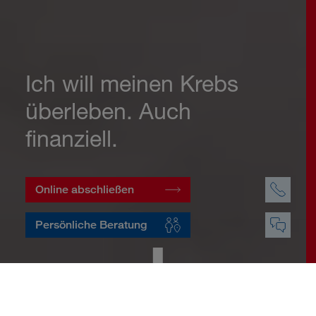
Ich will meinen Krebs
überleben. Auch
finanziell.
Online abschließen
Persönliche Beratung
Startseite
Vorsorge
Risikovorsorge
Krebsversicherung