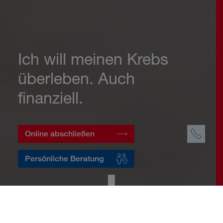
Ich will meinen Krebs
überleben. Auch
finanziell.
Online abschließen
Persönliche Beratung
Startseite
Vorsorge
Risikovorsorge
Krebsversicherung