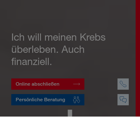
Ich will meinen Krebs
überleben. Auch
finanziell.
Online abschließen
Persönliche Beratung
Startseite
Vorsorge
Risikovorsorge
Krebsversicherung