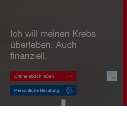
Ich will meinen Krebs
überleben. Auch
finanziell.
Online abschließen
Persönliche Beratung
Startseite
Vorsorge
Risikovorsorge
Krebsversicherung