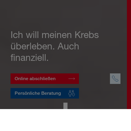
Ich will meinen Krebs
überleben. Auch
finanziell.
Online abschließen
Persönliche Beratung
Startseite
Vorsorge
Risikovorsorge
Krebsversicherung