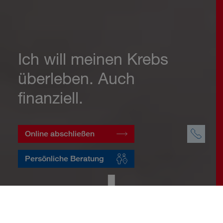
Ich will meinen Krebs
überleben. Auch
finanziell.
Online abschließen
Persönliche Beratung
Startseite
Vorsorge
Risikovorsorge
Krebsversicherung