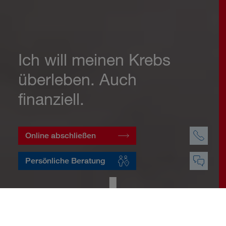
Ich will meinen Krebs
überleben. Auch
finanziell.
Online abschließen
Persönliche Beratung
Startseite
Vorsorge
Risikovorsorge
Krebsversicherung