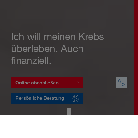
Ich will meinen Krebs
überleben. Auch
finanziell.
Online abschließen
Persönliche Beratung
Startseite
Vorsorge
Risikovorsorge
Krebsversicherung